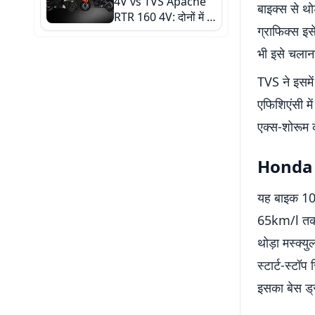
4V vs TVS Apache
बाइक्स से थो
RTR 160 4V: दोनों में से
ग्राफिक्स इस
कौन-सी बाइक है ज्यादा
दमदार? देखें कंपैरिजन
भी इसे चलाना
TVS ने इसमें
एफिशिएंसी म
एक्स-शोरूम 
Honda 
यह बाइक 109.
65km/l तक का
थोड़ा मस्क्य
स्टार्ट-स्टॉप
इसका बेस ड्र