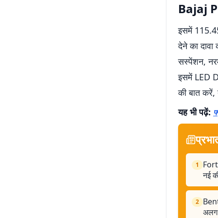
Bajaj P
इसमें 115.4
देने का दावा
सस्पेंशन, नर
इसमें LED DR
की बात करें
यह भी पढ़ें:
फ
प्रभा
Fort
1
नई क
Bent
2
अलग 