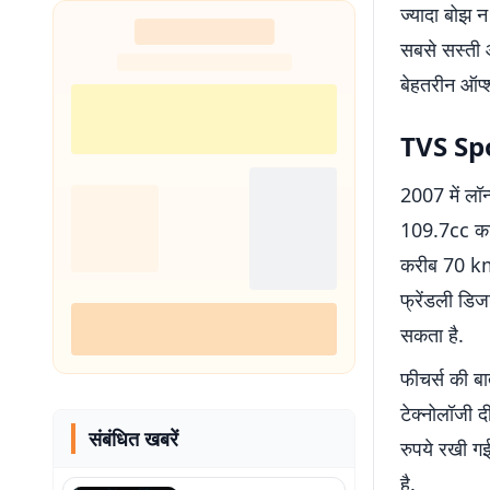
ज्यादा बोझ 
सबसे सस्ती औ
बेहतरीन ऑप्शन
TVS Sp
2007 में लॉन
109.7cc का स
करीब 70 km/
फ्रेंडली डि
सकता है.
फीचर्स की बा
टेक्नोलॉजी 
संबंधित खबरें
रुपये रखी ग
है.