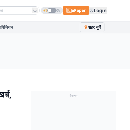
h news
Login
ePaper
पिनियन
शहर चुनें
र्च,
विज्ञापन