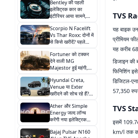
Bentley की पहली
इलेक्ट्रिक कार का
TVS R
इंटीरियर आया सामने,
मिलेंगे फिजिकल बटन और
Scorpio N Facelift
यह बाइक उन ल
4 अलग केबिन मोड
Vs Thar Roxx: दोनों में
प्रीमियम फील
से किसे खरीदें? पहले
प्राइस, इंजन और फीचर्स
यह करीब 68
Fortuner को टक्कर
के बीच देखें कंपैरिजन
देने वाली MG
डिजाइन की ब
Majestor हुई महंगी,
फिनिशिंग इसे
1.5 लाख रुपये तक बढ़े
Hyundai Creta,
डिजिटल-एनालॉ
दाम, जानें नई कीमत
Venue या Exter
57,350 रुपय
खरीदने की सोच रहे हैं?
फटाफट देखें अगस्त
Ather और Simple
TVS Sta
2026 में मिलने वाले ये
Energy जल्द लॉन्च
ऑफर्स
करेंगी नया इलेक्ट्रिक
इसमें 109.7
स्कूटर्स, जानें क्या-क्या
km/l तक का 
Bajaj Pulsar N160
होगा खास