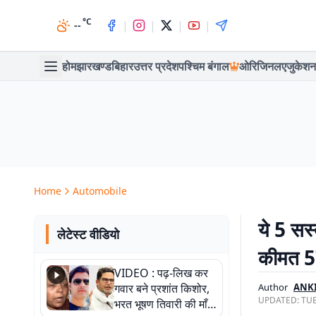
°C
|
|
|
|
--
होम
झारखण्ड
बिहार
उत्तर प्रदेश
पश्चिम बंगाल
ओरिजिनल
एजुकेशन
Home
Automobile
ये 5 सस
लेटेस्ट वीडियो
कीमत 57
VIDEO : पढ़-लिख कर
गवार बने प्रशांत किशोर,
Author
ANK
UPDATED:
TUE
भरत भूषण तिवारी की माँ ने