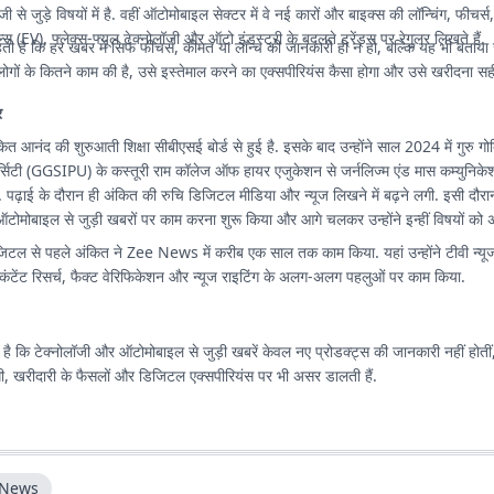
जी से जुड़े विषयों में है. वहीं ऑटोमोबाइल सेक्टर में वे नई कारों और बाइक्स की लॉन्चिंग, फीचर्स
ल्स (EV), फ्लेक्स-फ्यूल टेक्नोलॉजी और ऑटो इंडस्ट्री के बदलते ट्रेंड्स पर रेगुलर लिखते हैं.
 है कि हर खबर में सिर्फ फीचर्स, कीमत या लॉन्च की जानकारी ही न हो, बल्कि यह भी बताया
ोगों के कितने काम की है, उसे इस्तेमाल करने का एक्सपीरियंस कैसा होगा और उसे खरीदना सही 
र
अंकित आनंद की शुरुआती शिक्षा सीबीएसई बोर्ड से हुई है. इसके बाद उन्होंने साल 2024 में गुरु गोब
िवर्सिटी (GGSIPU) के कस्तूरी राम कॉलेज ऑफ हायर एजुकेशन से जर्नलिज्म एंड मास कम्युनिकेशन
 पढ़ाई के दौरान ही अंकित की रुचि डिजिटल मीडिया और न्यूज लिखने में बढ़ने लगी. इसी दौरान 
टोमोबाइल से जुड़ी खबरों पर काम करना शुरू किया और आगे चलकर उन्होंने इन्हीं विषयों को
टल से पहले अंकित ने Zee News में करीब एक साल तक काम किया. यहां उन्होंने टीवी न्यूज
ंटेंट रिसर्च, फैक्ट वेरिफिकेशन और न्यूज राइटिंग के अलग-अलग पहलुओं पर काम किया.
है कि टेक्नोलॉजी और ऑटोमोबाइल से जुड़ी खबरें केवल नए प्रोडक्ट्स की जानकारी नहीं होतीं,
दगी, खरीदारी के फैसलों और डिजिटल एक्सपीरियंस पर भी असर डालती हैं.
 News