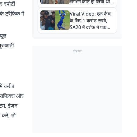
लगभग काट ही लिया था,
स्पोर्टी
न्यूजीलैंड सीरीज से पहले
े ट्रैफिक में
Viral Video: एक कैच
बाल-बाल बचे
के लिए 1 करोड़ रुपये,
SA20 में दर्शक ने पकड़ा
एक हाथ से गजब का कैच
्यूल
शुरुआती
विज्ञापन
ें करीब
ग्राफिक्स और
्टम, इंजन
 करें, तो