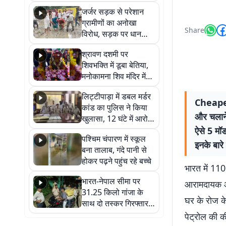
कहा नहीं थी उम्मीद, बेटा
जर्जर सड़क से परेशान
था तो किसी को बोलने की
ग्रामीणों का अनोखा
नहीं थी हिम्मत
Share
विरोध, सड़क पर धान
रोपकर और खाद डालकर
श्रावण दशमी पर
जताया आक्रोश
शिवभक्ति में डूबा बेतिया,
मनोकामना शिव मंदिर में
हुआ भव्य श्रृंगार
लिट्टीपाड़ा में डबल मर्डर
Cheapest
कांड का पुलिस ने किया
और चलाने 
खुलासा, 12 घंटे में आरोपी
गिरफ्तार
ऐसे 5 मॉ
पश्चिम चंपारण में स्कूल
इनके बारे म
बना तालाब, गंदे पानी से
होकर पढ़ने पहुंच रहे बच्चे
भारत में 110
भारत-नेपाल सीमा पर
आरामदायक और
31.25 किलो गांजा के
घर के रोज क
साथ दो तस्कर गिरफ्तार,
नेपाली नंबर की बाइक
पेट्रोल की क
जब्त