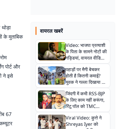
 थोड़ा
वायरल खबरें
ी के मुताबिक
Video: भाजपा प्रत्याशी
के पिता के सामने नोटों की
्रोम
गड्डियां, वायरल वीडियो
से राजनीति में उबाल,
ंग पोर्ट और
पहाड़ों पर मैगी बेचकर
अजित महतो बोले- TMC
ी ने इसे
होती है कितनी कमाई?
की गंदी चाल
युवक ने गल्ला दिखाया तो
नौकरी वालों के खड़े हो गए
जिंदगी में कभी RSS-BJP
कान
के लिए काम नहीं करूंगा,
रिंटू पॉल को TMC
ऑफिस में ले जाकर पीटा,
रीब 67
Viral Video: कुत्ते ने
Video वायरल
कम्यूटर
Shreyas Iyer को