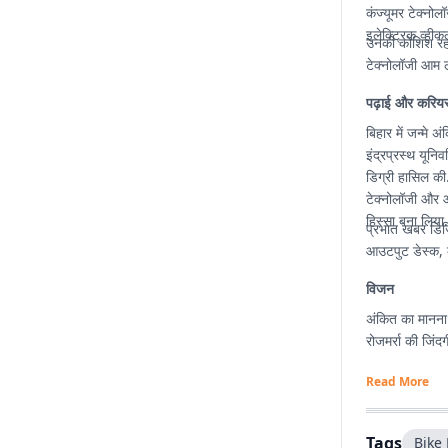
कंज्यूमर टेक्नोलॉ
इलेक्ट्रिक व्हीक
उनकी कोशिश रहती
टेक्नोलॉजी आम ल
पढ़ाई और करिय
बिहार में जन्मे 
इंद्रप्रस्थ यून
डिग्री हासिल की.
टेक्नोलॉजी और ऑ
हिस्सा बना लिया.
प्रभात खबर डिजि
आउटपुट डेस्क, क
विजन
अंकित का मानना 
रोजमर्रा की जिं
Read More
Tags
Bike