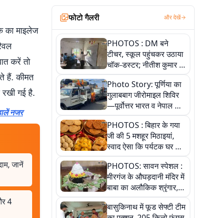
फोटो गैलरी
और देखें
क का माइलेज
PHOTOS : DM बने
रैवल
टीचर, स्कूल पहुंचकर उठाया
ात करें तो
चॉक-डस्टर; नीतीश कुमार के
इस चहेते अधिकारी को
े हैं. कीमत
Photo Story: पूर्णिया का
जानिए
रखी गई है.
गुलाबबाग जीरोमाइल शिविर
—पूर्वोत्तर भारत व नेपाल के
डालें नजर
कांवरियों का प्रमुख सेवा धाम
PHOTOS : बिहार के गया
जी की 5 मशहूर मिठाइयां,
स्वाद ऐसा कि पर्यटक घर ले
जाना नहीं भूलते, तस्वीरों में
म, जानें
PHOTOS: सावन स्पेशल :
देखें
मीरगंज के औघड़दानी मंदिर में
बाबा का अलौकिक श्रृंगार,
तस्वीरों में देखें महादेव के कई
और 4
बासुकिनाथ में फूड सेफ्टी टीम
मनमोहक स्वरूप
का एक्शन, 205 किलो फंगस