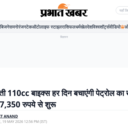
Searc
बिजनेस
मनोरंजन
टेक
ऑटो
लाइफ स्टाइल
राशिफल
धर्म
खेल
देश
विश्व
शॉर्ट्स
वीडियो
ओ
विज्ञापन
्ती 110cc बाइक्स हर दिन बचाएंगी पेट्रोल का ख
,350 रुपये से शुरू
IT ANAND
, 19 MAY 2026 12:56 PM (IST)