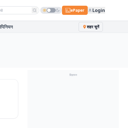
h news
Login
ePaper
पिनियन
शहर चुनें
विज्ञापन