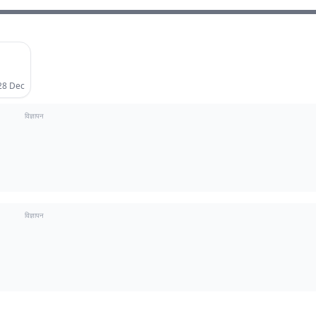
एलीट
28 Dec
विज्ञापन
विज्ञापन