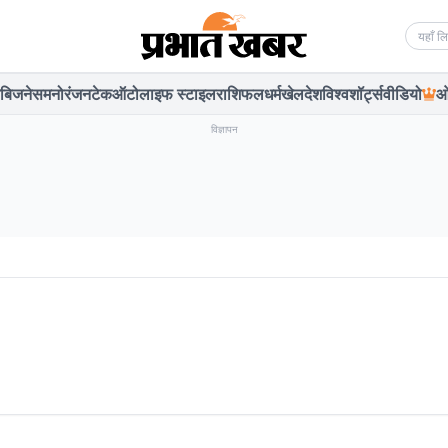
Searc
बिजनेस
मनोरंजन
टेक
ऑटो
लाइफ स्टाइल
राशिफल
धर्म
खेल
देश
विश्व
शॉर्ट्स
वीडियो
ओ
विज्ञापन