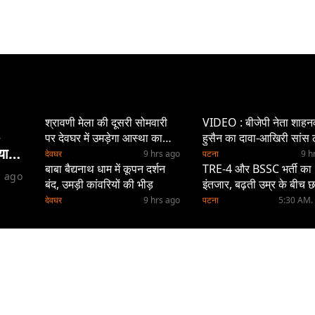
श्रावणी मेला की दूसरी सोमवारी
VIDEO : बीजेपी नेता शाहन
,
पर देवघर में उमड़ेगा आस्था का
हुसैन का दावा-आखिरी सांस ल
या
सैलाब, तीन लाख से अधिक
है RJD, तेजस्वी को लेकर क्य
देवघर
9 hrs ago
पटना
9 h
श्रद्धालुओं के पहुंचने का अनुमान
बाबा बैद्यनाथ धाम में कूपन दर्शन
कहा, सुनिए
TRE-4 और BSSC भर्ती का
s ago
बंद, उमड़ी कांवरियों की भीड़
इंतजार, बढ़ती उम्र के बीच छा
का सवाल- आखिर कब आएग
देवघर
9 hrs ago
पटना
5:30 AM.
बहाली? देखें वीडियो