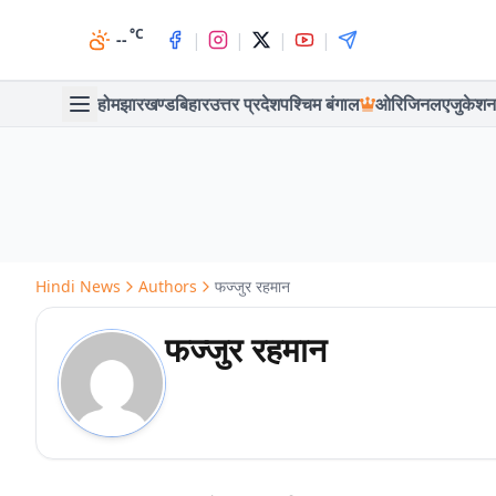
°C
|
|
|
|
--
होम
झारखण्ड
बिहार
उत्तर प्रदेश
पश्चिम बंगाल
ओरिजिनल
एजुकेशन
Hindi News
Authors
फज्जुर रहमान
फज्जुर रहमान