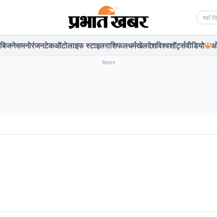
Searc
बिजनेस
मनोरंजन
टेक
ऑटो
लाइफ स्टाइल
राशिफल
धर्म
खेल
देश
विश्व
शॉर्ट्स
वीडियो
ओ
विज्ञापन