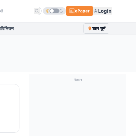
h news
Login
ePaper
पिनियन
शहर चुनें
विज्ञापन