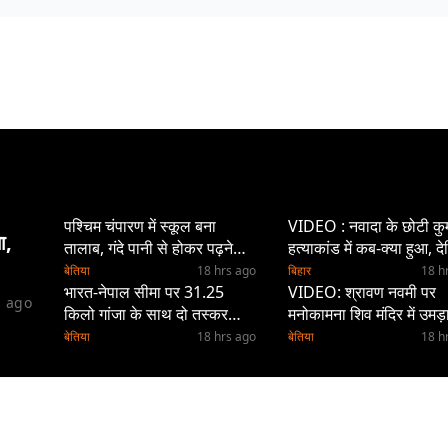
पश्चिम चंपारण में स्कूल बना
VIDEO : नवादा के छोटी कु
ा,
तालाब, गंदे पानी से होकर पढ़ने
हत्याकांड में कब-क्या हुआ, द
पहुंच रहे बच्चे
पूरी रिपोर्ट
बेतिया
18 hrs ago
बिहार
18 h
भारत-नेपाल सीमा पर 31.25
VIDEO: श्रावण नवमी पर
s ago
किलो गांजा के साथ दो तस्कर
मनोकामना शिव मंदिर में उमड़
गिरफ्तार, नेपाली नंबर की बाइक
आस्था का सैलाब, हर-हर महा
बेतिया
18 hrs ago
बेतिया
18 h
जब्त
के जयघोष से गूंजा परिसर