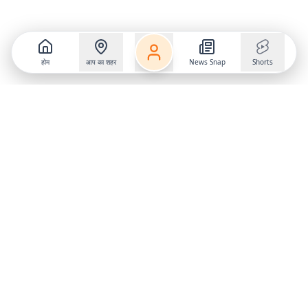
होम
आप का शहर
News Snap
Shorts
Frequently Asked Questions
क्या है एच-1बी वीजा कार्यक्रम?
एच-1बी वीजा अमेरिकी कंपनियों को विदेशी कुशल पेशेवरों को अस्थायी रूप से
नियुक्त करने की अनुमति देता है. यह वीजा मुख्य रूप से उन नौकरियों के लिए जारी
किया जाता है जिनमें कम से कम स्नातक डिग्री या विशेष तकनीकी योग्यता की
आवश्यकता होती है.
कैसे जारी होता था एच-1बी वीजा?