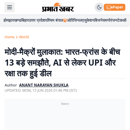
ePaper
होम
झारखण्ड
बिहार
उत्तर प्रदेश
पश्चिम बंगाल
ओरिजिनल
एजुकेशन
बिजनेस
मनोरंजन
टेक
ऑटो
Home
World
मोदी-मैक्रों मुलाकात: भारत-फ्रांस के बीच
13 बड़े समझौते, AI से लेकर UPI और
रक्षा तक हुई डील
Author
ANANT NARAYAN SHUKLA
UPDATED:
MON, 15 JUN 2026 01:46 PM (IST)
विज्ञापन