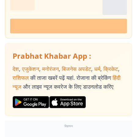
Prabhat Khabar App :
देश
,
एजुकेशन
,
मनोरंजन
,
बिजनेस अपडेट
,
धर्म
,
क्रिकेट
,
राशिफल
की ताजा खबरें पढ़ें यहां. रोजाना की ब्रेकिंग
हिंदी
न्यूज
और लाइव न्यूज कवरेज के लिए डाउनलोड करिए
विज्ञापन