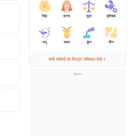
सिंह
कन्या
तुला
वृश्चिक
धनु
मकर
कुंभ
मीन
सभी राशियों का विस्तृत राशिफल देखें
विज्ञापन