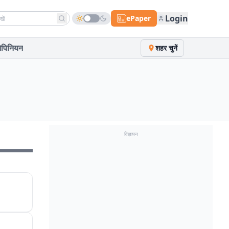
h news
Login
ePaper
पिनियन
शहर चुनें
विज्ञापन