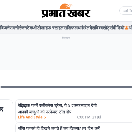
Searc
बिजनेस
मनोरंजन
टेक
ऑटो
लाइफ स्टाइल
राशिफल
धर्म
खेल
देश
विश्व
शॉर्ट्स
वीडियो
ओ
विज्ञापन
s
बेझिझक पहनें स्लीवलेस ड्रेस, ये 5 एक्सरसाइज देंगी
िए
आपकी बाजुओं को परफेक्ट टोंड शेप
>
Life And Style
6:00 PM. 21 Jul
जींस पहनते ही दिखने लगते हैं लव हैंडल्स? हर दिन करें