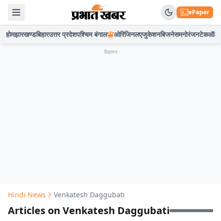
ePaper
होम
झारखण्ड
बिहार
उत्तर प्रदेश
पश्चिम बंगाल
ओरिजिनल
एजुकेशन
बिजनेस
मनोरंजन
टेक
ऑटो
विज्ञापन
Hindi News
Venkatesh Daggubati
Articles on Venkatesh Daggubati