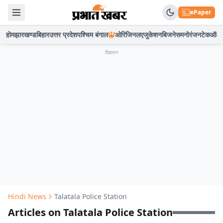
ePaper
होम
झारखण्ड
बिहार
उत्तर प्रदेश
पश्चिम बंगाल
ओरिजिनल
एजुकेशन
बिजनेस
मनोरंजन
टेक
ऑटो
विज्ञापन
Hindi News
Talatala Police Station
Articles on Talatala Police Station