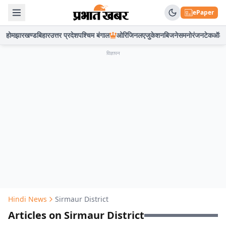
ePaper
होम
झारखण्ड
बिहार
उत्तर प्रदेश
पश्चिम बंगाल
ओरिजिनल
एजुकेशन
बिजनेस
मनोरंजन
टेक
ऑटो
विज्ञापन
Hindi News
Sirmaur District
Articles on Sirmaur District