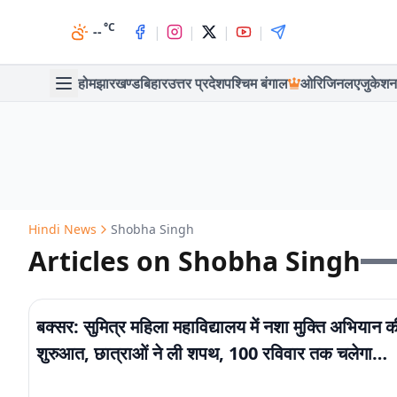
°C
|
|
|
|
--
होम
झारखण्ड
बिहार
उत्तर प्रदेश
पश्चिम बंगाल
ओरिजिनल
एजुकेशन
Hindi News
Shobha Singh
Articles on Shobha Singh
बक्सर: सुमित्र महिला महाविद्यालय में नशा मुक्ति अभियान क
शुरुआत, छात्राओं ने ली शपथ, 100 रविवार तक चलेगा
जागरूकता अभियान