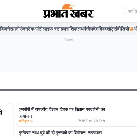
Searc
बिजनेस
मनोरंजन
टेक
ऑटो
लाइफ स्टाइल
राशिफल
धर्म
खेल
देश
विश्व
शॉर्ट्स
वीडियो
ओ
विज्ञापन
एसबीपी में राष्ट्रीय विज्ञान दिवस पर विज्ञान प्रदर्शनी का
ी
आयोजन
>
कटिहार
7:36 PM. 28 Feb
गुप्तेश्वर नाथ दुबे की दो पुस्तकों का विमोचन, राज्यपाल