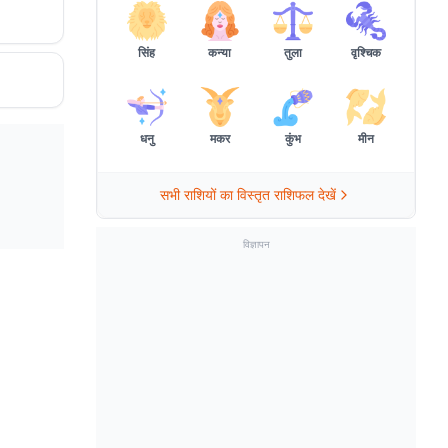
सिंह
कन्या
तुला
वृश्चिक
धनु
मकर
कुंभ
मीन
सभी राशियों का विस्तृत राशिफल देखें
विज्ञापन