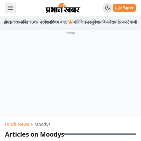
ePaper
होम
झारखण्ड
बिहार
उत्तर प्रदेश
पश्चिम बंगाल
ओरिजिनल
एजुकेशन
बिजनेस
मनोरंजन
टेक
ऑटो
विज्ञापन
Hindi News
Moodys
Articles on Moodys