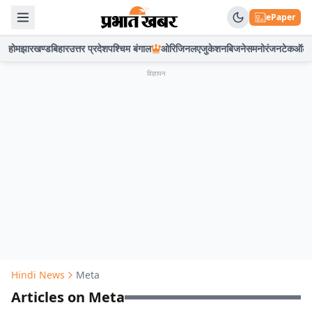
ePaper
होम
झारखण्ड
बिहार
उत्तर प्रदेश
पश्चिम बंगाल
ओरिजिनल
एजुकेशन
बिजनेस
मनोरंजन
टेक
ऑटो
विज्ञापन
Hindi News
Meta
Articles on Meta