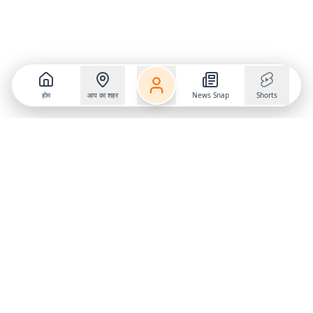
होम
आप का शहर
News Snap
Shorts
Follow us on
X
Download Mobile App