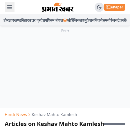
ePaper
होम
झारखण्ड
बिहार
उत्तर प्रदेश
पश्चिम बंगाल
ओरिजिनल
एजुकेशन
बिजनेस
मनोरंजन
टेक
ऑटो
विज्ञापन
Hindi News
Keshav Mahto Kamlesh
Articles on Keshav Mahto Kamlesh