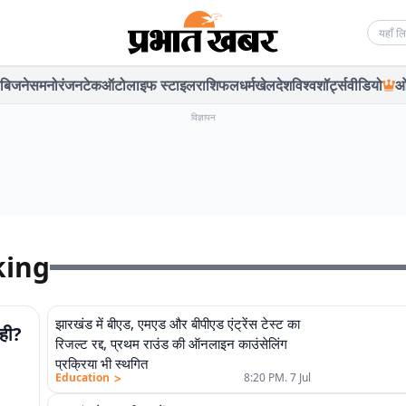
Searc
बिजनेस
मनोरंजन
टेक
ऑटो
लाइफ स्टाइल
राशिफल
धर्म
खेल
देश
विश्व
शॉर्ट्स
वीडियो
ओ
विज्ञापन
king
झारखंड में बीएड, एमएड और बीपीएड एंट्रेंस टेस्ट का
ाही?
रिजल्ट रद्द, प्रथम राउंड की ऑनलाइन काउंसेलिंग
प्रक्रिया भी स्थगित
>
Education
8:20 PM. 7 Jul