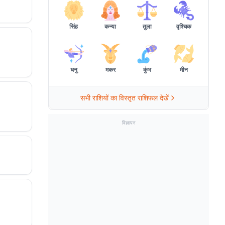
सिंह
कन्या
तुला
वृश्चिक
धनु
मकर
कुंभ
मीन
सभी राशियों का विस्तृत राशिफल देखें
विज्ञापन