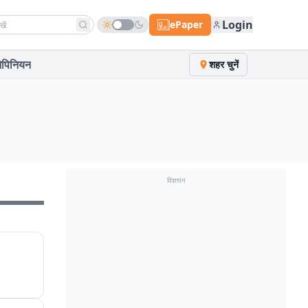
h news
Login
ePaper
पिनियन
शहर चुनें
विज्ञापन