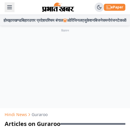
ePaper
होम
झारखण्ड
बिहार
उत्तर प्रदेश
पश्चिम बंगाल
ओरिजिनल
एजुकेशन
बिजनेस
मनोरंजन
टेक
ऑटो
विज्ञापन
Hindi News
Guraroo
Articles on Guraroo