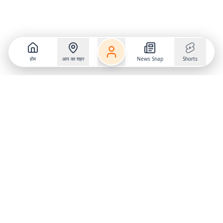
होम
आप का शहर
News Snap
Shorts
Follow us on
X
Download Mobile App
State
›
Jharkhand
›