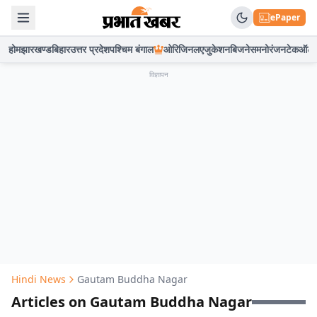
ePaper
होम
झारखण्ड
बिहार
उत्तर प्रदेश
पश्चिम बंगाल
ओरिजिनल
एजुकेशन
बिजनेस
मनोरंजन
टेक
ऑटो
विज्ञापन
Hindi News
Gautam Buddha Nagar
Articles on Gautam Buddha Nagar