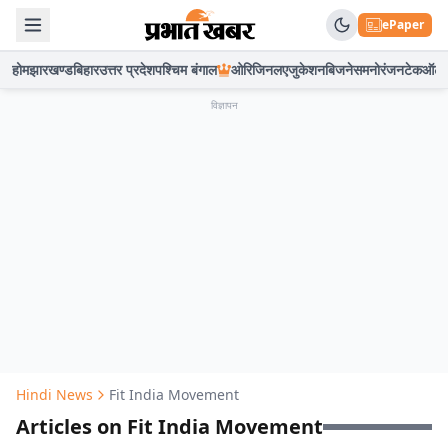
ePaper
होम
झारखण्ड
बिहार
उत्तर प्रदेश
पश्चिम बंगाल
ओरिजिनल
एजुकेशन
बिजनेस
मनोरंजन
टेक
ऑटो
विज्ञापन
Hindi News
Fit India Movement
Articles on Fit India Movement