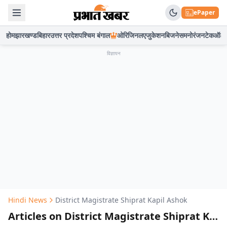
ePaper
होम
झारखण्ड
बिहार
उत्तर प्रदेश
पश्चिम बंगाल
ओरिजिनल
एजुकेशन
बिजनेस
मनोरंजन
टेक
ऑटो
विज्ञापन
Hindi News
District Magistrate Shiprat Kapil Ashok
Articles on District Magistrate Shiprat Kapil Ashok