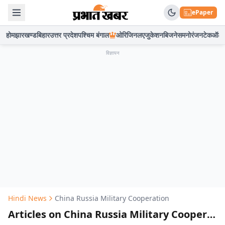
ePaper
होम
झारखण्ड
बिहार
उत्तर प्रदेश
पश्चिम बंगाल
ओरिजिनल
एजुकेशन
बिजनेस
मनोरंजन
टेक
ऑटो
विज्ञापन
Hindi News
China Russia Military Cooperation
Articles on China Russia Military Cooperation