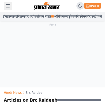
ePaper
होम
झारखण्ड
बिहार
उत्तर प्रदेश
पश्चिम बंगाल
ओरिजिनल
एजुकेशन
बिजनेस
मनोरंजन
टेक
ऑटो
विज्ञापन
Hindi News
Brc Raideeh
Articles on Brc Raideeh