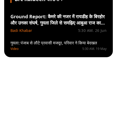
Ground Report: कैमरे की नजर में रायडीह के बिरहोर
और उनका संघर्ष, गुमला जिले से समझिए आबुआ राज का
मिजाज
Badi Khabar
5:30 AM. 26 Jun
गुमला: पंजाब से लौटे प्रवासी मजदूर, परिवार ने किया बेदखल
Video
5:30 AM. 19 May