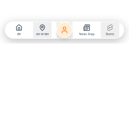
होम
आप का शहर
News Snap
Shorts
Follow us on
X
Download Mobile App
State
›
Jharkhand
›