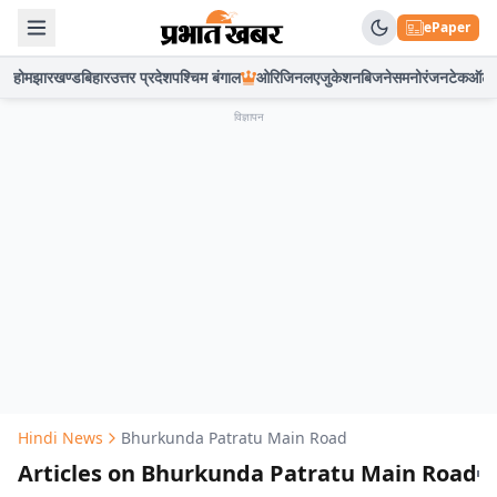
ePaper
होम
झारखण्ड
बिहार
उत्तर प्रदेश
पश्चिम बंगाल
ओरिजिनल
एजुकेशन
बिजनेस
मनोरंजन
टेक
ऑटो
विज्ञापन
Hindi News
Bhurkunda Patratu Main Road
Articles on Bhurkunda Patratu Main Road