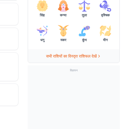
सिंह
कन्या
तुला
वृश्चिक
धनु
मकर
कुंभ
मीन
सभी राशियों का विस्तृत राशिफल देखें
विज्ञापन