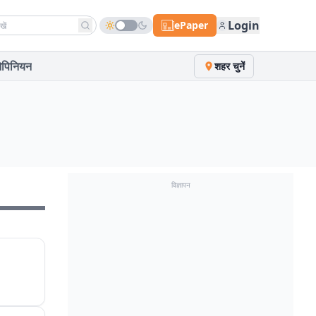
h news
Login
ePaper
पिनियन
शहर चुनें
विज्ञापन