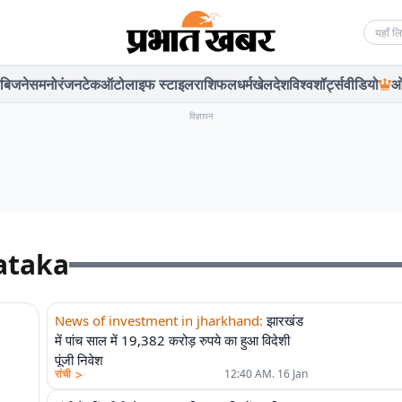
Searc
बिजनेस
मनोरंजन
टेक
ऑटो
लाइफ स्टाइल
राशिफल
धर्म
खेल
देश
विश्व
शॉर्ट्स
वीडियो
ओ
विज्ञापन
ataka
एलीट
News of investment in jharkhand
:
झारखंड
में पांच साल में 19,382 करोड़ रुपये का हुआ विदेशी
पूंजी निवेश
>
रांची
12:40 AM. 16 Jan