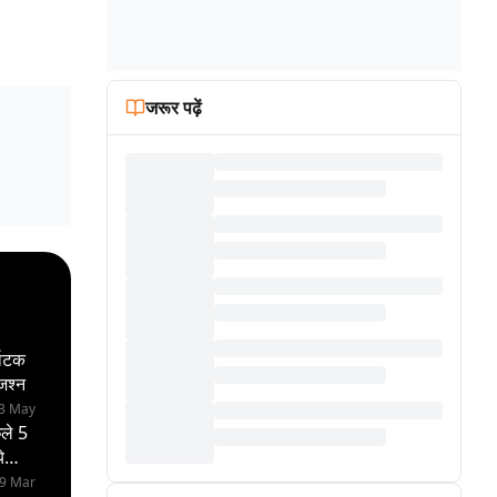
जरूर पढ़ें
नाटक
 जश्न
13 May
छले 5
े
29 Mar