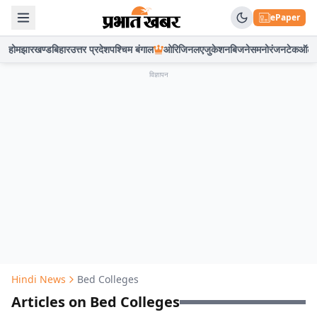
ePaper
होम
झारखण्ड
बिहार
उत्तर प्रदेश
पश्चिम बंगाल
ओरिजिनल
एजुकेशन
बिजनेस
मनोरंजन
टेक
ऑटो
विज्ञापन
Hindi News
Bed Colleges
Articles on Bed Colleges