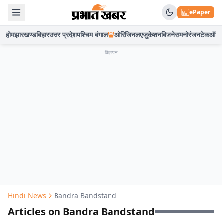
ePaper
होम
झारखण्ड
बिहार
उत्तर प्रदेश
पश्चिम बंगाल
ओरिजिनल
एजुकेशन
बिजनेस
मनोरंजन
टेक
ऑटो
विज्ञापन
Hindi News
Bandra Bandstand
Articles on Bandra Bandstand