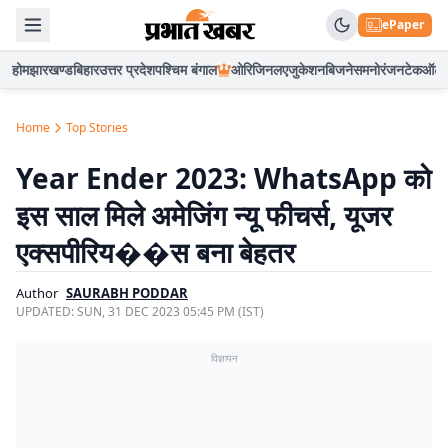
ePaper
होम
झारखण्ड
बिहार
उत्तर प्रदेश
पश्चिम बंगाल
ओरिजिनल
एजुकेशन
बिजनेस
मनोरंजन
टेक
ऑटो
Home
Top Stories
Year Ender 2023: WhatsApp को
इस साल मिले अमेजिंग न्यू फीचर्स, यूजर
एक्सपीरिय��स बना बेहतर
Author
SAURABH PODDAR
UPDATED:
SUN, 31 DEC 2023 05:45 PM (IST)
विज्ञापन