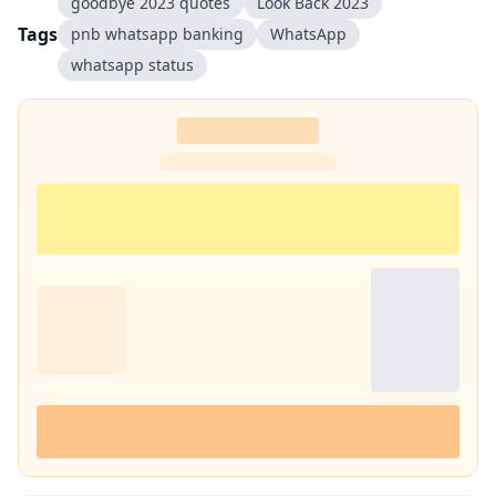
goodbye 2023 quotes
Look Back 2023
उनका मानना है कि जब आप किसी चीज को खुद एक्सपीरियंस करते हैं, तभी दूसरों तक
Tags
pnb whatsapp banking
WhatsApp
सही और प्रैक्टिकल जानकारी पहुंचा सकते हैं. उनकी हमेशा यही कोशिश रहती है कि वे
whatsapp status
ट्रेंडिंग टॉपिक्स पर बिल्कुल आसान और आम बोलचाल की हिंदी में लिखें, ताकि हर पाठक
उसे आसानी से समझ सके. यही वजह है कि उनके लिखे आर्टिकल्स काफी एंगेजिंग और
SEO-फ्रेंडली होते हैं.