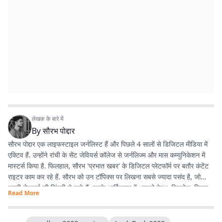
लेखक के बारे में
By
सौरभ पोद्दार
सौरभ पोद्दार एक लाइफस्टाइल जर्नलिस्ट हैं और पिछले 4 सालों से डिजिटल मीडिया में
एक्टिव हैं. उन्होंने रांची के सेंट जेवियर्स कॉलेज से जर्नलिज्म और मास कम्युनिकेशन में
मास्टर्स किया है. फिलहाल, सौरभ 'प्रभात खबर' के डिजिटल प्लेटफॉर्म पर बतौर कंटेंट
राइटर काम कर रहे हैं. सौरभ को उन टॉपिक्स पर लिखना सबसे ज्यादा पसंद है, जो
हमारी रोजमर्रा की जिंदगी से जुड़े हैं. उनके आर्टिकल्स में आपको हेल्थ, फिटनेस, स्किन-
Read More
हेयर केयर, पेरेंटिंग, हेल्दी रेसिपीज, घरेलू नुस्खे, रिलेशनशिप और वास्तु शास्त्र जैसी
उपयोगी जानकारियां मिलेंगी. फिटनेस और अच्छी सेहत सौरभ की निजी जिंदगी का भी
अहम हिस्सा हैं. वे जिन विषयों पर लिखते हैं, उन्हें अपनी रूटीन में फॉलो भी करते हैं.