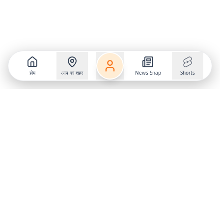
होम
आप का शहर
News Snap
Shorts
Follow us on
X
Download Mobile App