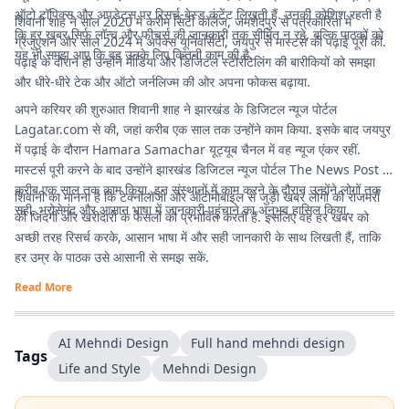
ऑटो टॉपिक्स और अपडेट्स पर रिसर्च-बेस्ड कंटेंट लिखती हैं. उनकी कोशिश रहती है
शिवानी शाह ने साल 2020 में करीम सिटी कॉलेज, जमशेदपुर से पत्रकारिता में
कि हर खबर सिर्फ लॉन्च और फीचर्स की जानकारी तक सीमित न रहे, बल्कि पाठकों को
ग्रेजुएशन और साल 2024 में अपेक्स यूनिवर्सिटी, जयपुर से मास्टर्स की पढ़ाई पूरी की.
यह भी समझ आए कि वह उनके लिए कितनी काम की है.
पढ़ाई के दौरान ही उन्होंने मीडिया और डिजिटल स्टोरीटेलिंग की बारीकियों को समझा
और धीरे-धीरे टेक और ऑटो जर्नलिज्म की ओर अपना फोकस बढ़ाया.
अपने करियर की शुरुआत शिवानी शाह ने झारखंड के डिजिटल न्यूज पोर्टल
Lagatar.com
से की, जहां करीब एक साल तक उन्होंने काम किया. इसके बाद जयपुर
में पढ़ाई के दौरान Hamara Samachar यूट्यूब चैनल में वह न्यूज एंकर रहीं.
मास्टर्स पूरी करने के बाद उन्होंने झारखंड डिजिटल न्यूज पोर्टल The News Post में
करीब एक साल तक काम किया. इन संस्थानों में काम करने के दौरान उन्होंने लोगों तक
शिवानी का मानना है कि टेक्नोलॉजी और ऑटोमोबाइल से जुड़ी खबरें लोगों की रोजमर्रा
सही, भरोसेमंद और आसान भाषा में जानकारी पहुंचाने का अनुभव हासिल किया.
की जिंदगी और खरीदारी के फैसलों को प्रभावित करती हैं. इसलिए वह हर खबर को
अच्छी तरह रिसर्च करके, आसान भाषा में और सही जानकारी के साथ लिखती हैं, ताकि
हर उम्र के पाठक उसे आसानी से समझ सकें.
Read More
AI Mehndi Design
Full hand mehndi design
Tags
Life and Style
Mehndi Design