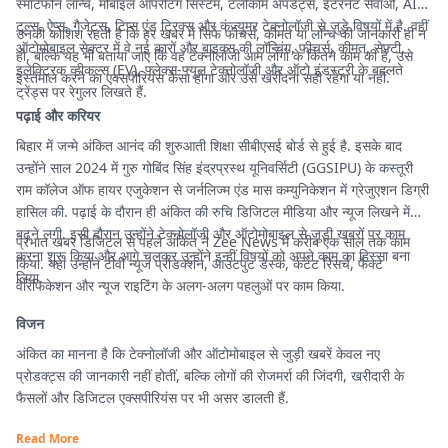
स्मार्टफोन लॉन्च, मोबाइल ऑपरेटिंग सिस्टम, टेलीकॉम अपडेट्स, इंटरनेट सेवाओं, AI
टूल्स, ऐप्स, गैजेट्स, टिप्स एंड ट्रिक्स और कंज्यूमर टेक्नोलॉजी से जुड़े विषयों में है. वहीं
उनकी कोशिश रहती है कि हर खबर में सिर्फ फीचर्स, कीमत या लॉन्च की जानकारी ही न
ऑटोमोबाइल सेक्टर में वे नई कारों और बाइक्स की लॉन्चिंग, फीचर्स, कीमत, सेफ्टी,
हो, बल्कि यह भी बताया जाए कि वह टेक्नोलॉजी आम लोगों के कितने काम की है, उसे
इलेक्ट्रिक व्हीकल्स (EV), फ्लेक्स-फ्यूल टेक्नोलॉजी और ऑटो इंडस्ट्री के बदलते
इस्तेमाल करने का एक्सपीरियंस कैसा होगा और उसे खरीदना सही रहेगा या नहीं.
ट्रेंड्स पर रेगुलर लिखते हैं.
पढ़ाई और करियर
बिहार में जन्मे अंकित आनंद की शुरुआती शिक्षा सीबीएसई बोर्ड से हुई है. इसके बाद
उन्होंने साल 2024 में गुरु गोबिंद सिंह इंद्रप्रस्थ यूनिवर्सिटी (GGSIPU) के कस्तूरी
राम कॉलेज ऑफ हायर एजुकेशन से जर्नलिज्म एंड मास कम्युनिकेशन में ग्रेजुएशन डिग्री
हासिल की. पढ़ाई के दौरान ही अंकित की रुचि डिजिटल मीडिया और न्यूज लिखने में
बढ़ने लगी. इसी दौरान उन्होंने टेक्नोलॉजी और ऑटोमोबाइल से जुड़ी खबरों पर काम
प्रभात खबर डिजिटल से पहले अंकित ने Zee News में करीब एक साल तक काम
करना शुरू किया और आगे चलकर उन्होंने इन्हीं विषयों को अपने काम का हिस्सा बना
किया. यहां उन्होंने टीवी न्यूज प्रोडक्शन, आउटपुट डेस्क, कंटेंट रिसर्च, फैक्ट
लिया.
वेरिफिकेशन और न्यूज राइटिंग के अलग-अलग पहलुओं पर काम किया.
विजन
अंकित का मानना है कि टेक्नोलॉजी और ऑटोमोबाइल से जुड़ी खबरें केवल नए
प्रोडक्ट्स की जानकारी नहीं होतीं, बल्कि लोगों की रोजमर्रा की जिंदगी, खरीदारी के
फैसलों और डिजिटल एक्सपीरियंस पर भी असर डालती हैं.
Read More