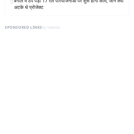
5
बंगाल में ठप पड़ी 17 रेल परियोजनाओं पर शुरू होगा काम, जानें क्यों
अटके थे प्रोजेक्ट
SPONSORED LINKS
by Taboola