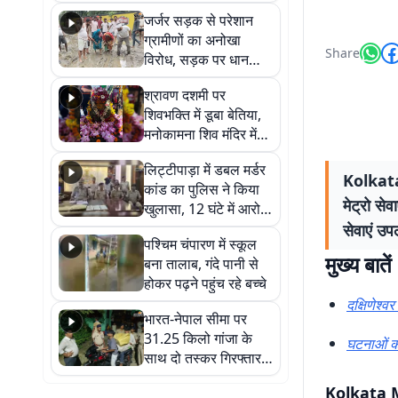
कहा नहीं थी उम्मीद, बेटा
जर्जर सड़क से परेशान
था तो किसी को बोलने की
ग्रामीणों का अनोखा
नहीं थी हिम्मत
Share
विरोध, सड़क पर धान
रोपकर और खाद डालकर
श्रावण दशमी पर
जताया आक्रोश
शिवभक्ति में डूबा बेतिया,
मनोकामना शिव मंदिर में
हुआ भव्य श्रृंगार
लिट्टीपाड़ा में डबल मर्डर
Kolkata 
कांड का पुलिस ने किया
मेट्रो से
खुलासा, 12 घंटे में आरोपी
गिरफ्तार
सेवाएं उपल
पश्चिम चंपारण में स्कूल
मुख्य बातें
बना तालाब, गंदे पानी से
होकर पढ़ने पहुंच रहे बच्चे
दक्षिणेश्व
भारत-नेपाल सीमा पर
31.25 किलो गांजा के
घटनाओं का
साथ दो तस्कर गिरफ्तार,
नेपाली नंबर की बाइक
Kolkata M
जब्त