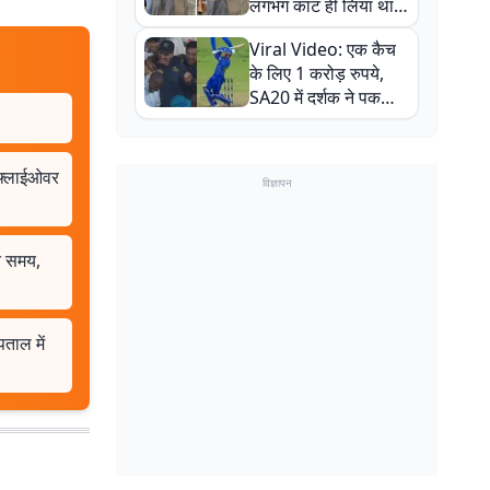
लगभग काट ही लिया था,
न्यूजीलैंड सीरीज से पहले
Viral Video: एक कैच
बाल-बाल बचे
के लिए 1 करोड़ रुपये,
SA20 में दर्शक ने पकड़ा
एक हाथ से गजब का कैच
, फ्लाईओवर
विज्ञापन
और समय,
पताल में