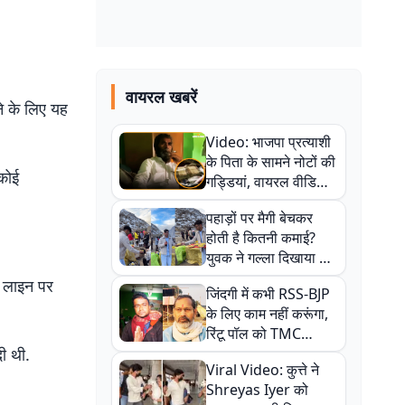
वायरल खबरें
ने के लिए यह
Video: भाजपा प्रत्याशी
के पिता के सामने नोटों की
 कोई
गड्डियां, वायरल वीडियो
से राजनीति में उबाल,
पहाड़ों पर मैगी बेचकर
अजित महतो बोले- TMC
होती है कितनी कमाई?
की गंदी चाल
युवक ने गल्ला दिखाया तो
नौकरी वालों के खड़े हो गए
ी लाइन पर
जिंदगी में कभी RSS-BJP
कान
के लिए काम नहीं करूंगा,
रिंटू पॉल को TMC
दी थी.
ऑफिस में ले जाकर पीटा,
Viral Video: कुत्ते ने
Video वायरल
Shreyas Iyer को