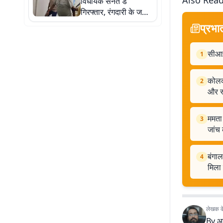
Also Rea
विधायक सनत डे
गिरफ्तार, रंगदारी के जरिए
जमीन हड़पने समेत लगे हैं
प्रभा
कई आरोप
सीआईड
1
कोलका
2
और स
ममता 
3
जांच 
बंगाल
4
मिला
लेखक के 
By
आ