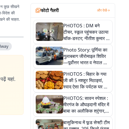
छ न कुछ सीखने
फोटो गैलरी
और देखें
श-विदेश की
सीखने की चाहत.
PHOTOS : DM बने
टीचर, स्कूल पहुंचकर उठाया
चॉक-डस्टर; नीतीश कुमार के
इस चहेते अधिकारी को
ilway
Photo Story: पूर्णिया का
जानिए
गुलाबबाग जीरोमाइल शिविर
—पूर्वोत्तर भारत व नेपाल के
कांवरियों का प्रमुख सेवा धाम
PHOTOS : बिहार के गया
ढ़ें यहां.
जी की 5 मशहूर मिठाइयां,
स्वाद ऐसा कि पर्यटक घर ले
जाना नहीं भूलते, तस्वीरों में
PHOTOS: सावन स्पेशल :
देखें
मीरगंज के औघड़दानी मंदिर में
बाबा का अलौकिक श्रृंगार,
तस्वीरों में देखें महादेव के कई
बासुकिनाथ में फूड सेफ्टी टीम
मनमोहक स्वरूप
का एक्शन, 205 किलो फंगस