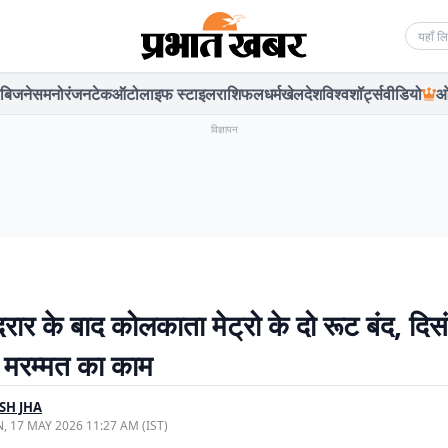
Searc
बिजनेस
मनोरंजन
टेक
ऑटो
लाइफ स्टाइल
राशिफल
धर्म
खेल
देश
विश्व
शॉर्ट्स
वीडियो
ओ
विज्ञापन
ं दरार के बाद कोलकाता मेट्रो के दो रूट बंद, द
ा मरम्मत का काम
SH JHA
, 17 MAY 2026 11:27 AM (IST)