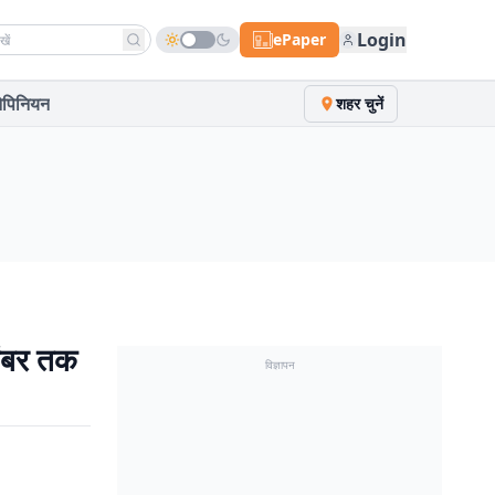
h news
Login
ePaper
पिनियन
शहर चुनें
िसंबर तक
विज्ञापन