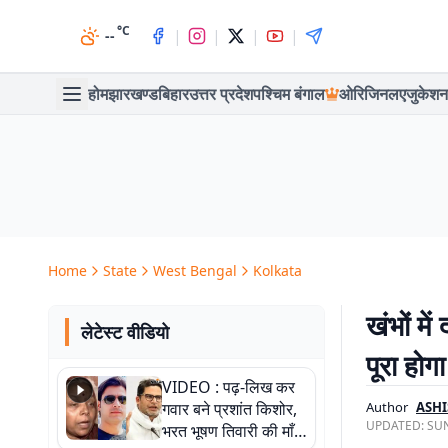
°C
|
|
|
|
--
होम
झारखण्ड
बिहार
उत्तर प्रदेश
पश्चिम बंगाल
ओरिजिनल
एजुकेशन
Home
State
West Bengal
Kolkata
खंभों मे
लेटेस्ट वीडियो
पूरा होग
VIDEO : पढ़-लिख कर
गवार बने प्रशांत किशोर,
Author
ASHI
UPDATED:
SUN
भरत भूषण तिवारी की माँ ने