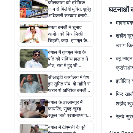
कोलकाता को ट्रैफिक
घटनाओं का
जाम से मिलेगी मुक्ति, शुभेंदु
अधिकारी सरकार बनायेगी
रिंग रोड, फ्लाईओवर और
महानायक 
ममता बनर्जी ने चुनाव
स्काईवॉक
आयोग को फिर लिखी
शहीद खुदी
चिट्ठी, कहा- तृणमूल के
उपाय किय
बागियों को न दें और समय,
बंगाल में तृणमूल नेता के
जांच करें तेज
ब्लू लाइन
पति की संदिग्ध हालात में
मौत, रात में हुई थी
क्रॉसओवर
गिरफ्तार, सुबह अस्पताल
सीआईडी ​​कार्यालय में पेश
में मिला शव
इसीलिए दक
हुए सुमित रॉय, दो महीने से
फरार थे अभिषेक बनर्जी के
फिर खाली
पीए
बंगाल के इस्लामपुर में
शहीद खु
फायरिंग, सुबह-सुबह
स्कूल जाते प्रधानाध्यापक
रेलवे सुर
को मारी गोली
बंगाल में टीएमसी के पूर्व