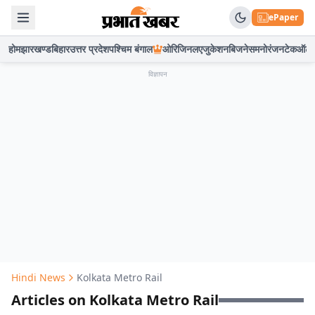
ePaper
होम
झारखण्ड
बिहार
उत्तर प्रदेश
पश्चिम बंगाल
ओरिजिनल
एजुकेशन
बिजनेस
मनोरंजन
टेक
ऑटो
विज्ञापन
Hindi News
Kolkata Metro Rail
Articles on Kolkata Metro Rail