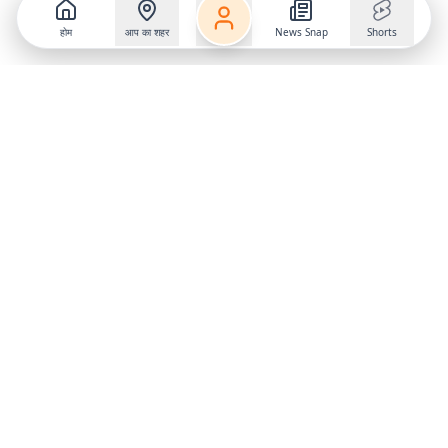
होम
आप का शहर
News Snap
Shorts
Follow us on
X
Download Mobile App
State
›
Jharkhand
›
Hindi News
Gumla News
Bihar News
Dumka News
Delhi News
Ranchi News