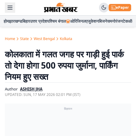
ePaper
होम
झारखण्ड
बिहार
उत्तर प्रदेश
पश्चिम बंगाल
ओरिजिनल
एजुकेशन
बिजनेस
मनोरंजन
टेक
ऑटो
Home
State
West Bengal
Kolkata
कोलकाता में गलत जगह पर गाड़ी हुई पार्क
तो देगा होगा 500 रुपया जुर्माना, पार्किंग
नियम हुए सख्त
Author
ASHISH JHA
UPDATED:
SUN, 17 MAY 2026 02:01 PM (IST)
विज्ञापन