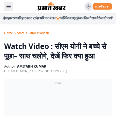
ePaper
होम
झारखण्ड
बिहार
उत्तर प्रदेश
पश्चिम बंगाल
ओरिजिनल
एजुकेशन
बिजनेस
मनोरंजन
टेक
ऑटो
Home
State
Uttar Pradesh
Watch Video : सीएम योगी ने बच्चे से
पूछा– साथ चलोगे, देखें फिर क्या हुआ
Author
AMITABH KUMAR
UPDATED:
MON, 7 APR 2025 01:12 PM (IST)
विज्ञापन