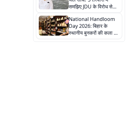
समझिए JDU के विरोध से
लेकर बिहार पर असर तक
National Handloom
पूरी कहानी
Day 2026: बिहार के
स्थानीय बुनकरों की कला को
सलाम, तस्वीरों में देखें
हस्तकरघा की समृद्ध परंपरा