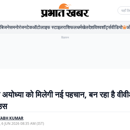
Searc
बिजनेस
मनोरंजन
टेक
ऑटो
लाइफ स्टाइल
राशिफल
धर्म
खेल
देश
विश्व
शॉर्ट्स
वीडियो
ओ
विज्ञापन
 अयोध्या को मिलेगी नई पहचान, बन रहा है वीव
ाउस
TABH KUMAR
, 6 JUN 2026 08:35 AM (IST)