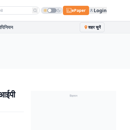
h news
Login
ePaper
पिनियन
शहर चुनें
ीआईपी
विज्ञापन