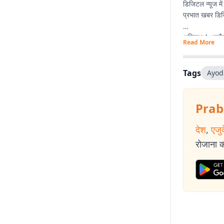
डिजिटल न्यूज में
प्रभात खबर डिजि
अमिताभ 1 अप्रै
Read More
रोचक और आम लोगो
खासकर ‘पंचायतनाम
Tags
Ayod
प्रभात खबर से 
साथ-साथ झारखंड 
और राजनीतिक हल
Prab
amitabh.ku
देश
,
एजु
रोजाना की