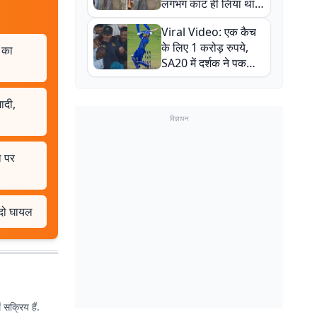
लगभग काट ही लिया था,
न्यूजीलैंड सीरीज से पहले
Viral Video: एक कैच
बाल-बाल बचे
के लिए 1 करोड़ रुपये,
ी का
SA20 में दर्शक ने पकड़ा
एक हाथ से गजब का कैच
ादी,
विज्ञापन
ा पर
ं दो घायल
सक्रिय हैं.