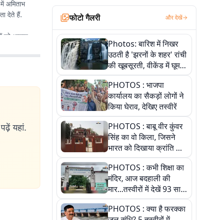
 में अमिताभ
देते हैं.
फोटो गैलरी
और देखें
रों को आसान,
Photos: बारिश में निखर
िपोर्ट कीं.
उठती है 'झरनों के शहर' रांची
की खूबसूरती, वीकेंड में घूम
आएं ये 5 वादियां
भा चुनाव के
PHOTOS : भाजपा
नता के मुद्दे
कार्यालय का सैकड़ों लोगों ने
किया घेराव, देखिए तस्वीरें
PHOTOS : बाबू वीर कुंवर
ढ़ें यहां.
सिंह का वो किला, जिसने
भारत को दिखाया क्रांति का
रास्ता: तस्वीरों में देखिए
PHOTOS : कभी शिक्षा का
मंदिर, आज बदहाली की
मार...तस्वीरों में देखें 93 साल
पुराने इस हाई स्कूल की
PHOTOS : क्या है फरक्का
हकीकत
जल संधि? 5 तस्वीरों में