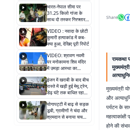
भारत-नेपाल सीमा पर
31.25 किलो गांजा के
Share
साथ दो तस्कर गिरफ्तार,
नेपाली नंबर की बाइक
VIDEO : नवादा के छोटी
जब्त
कुमारी हत्याकांड में कब-
क्या हुआ, देखिए पूरी रिपोर्ट
VIDEO: श्रावण नवमी
रामकथा प
पर मनोकामना शिव मंदिर
मुख्यमंत
में उमड़ा आस्था का
सैलाब, हर-हर महादेव के
अत्याधुनि
इंजन में खराबी के बाद बीच
जयघोष से गूंजा परिसर
रास्ते में खड़ी हुई मेमू ट्रेन,
मुख्यमंत्री 
डेढ़ घंटे तक बाधित रहा
और अत्याधुनि
आवागमन
योगापट्टी में बाढ़ से सड़क
पर्यटन के स
डूबी, ग्रामीणों ने चंदा और
महत्वाकांक्ष
श्रमदान से बनाया चचरी
पुल
होने की संभाव