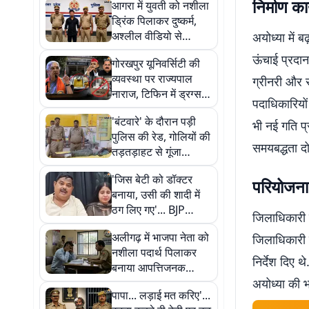
निर्माण क
आगरा में युवती को नशीला
ड्रिंक पिलाकर दुष्कर्म,
अश्लील वीडियो से
अयोध्या में
ब्लैकमेल कर की शादी,
ऊंचाई प्रदान 
गोरखपुर यूनिवर्सिटी की
आरोपी गिरफ्तार
व्यवस्था पर राज्यपाल
ग्रीनरी और स
नाराज, टिफिन में ड्रग्स-
पदाधिकारियों
शराब की आशंका पर
'बंटवारे' के दौरान पड़ी
गरमाई UP की सियासत
भी नई गति प्
पुलिस की रेड, गोलियों की
समयबद्धता दोन
तड़तड़ाहट से गूंजा
इलाका, मुठभेड़ में दो
'जिस बेटी को डॉक्टर
घायल
परियोजना 
बनाया, उसी की शादी में
ठग लिए गए'... BJP
जिलाधिकारी श
विधायक ज्ञान तिवारी का
अलीगढ़ में भाजपा नेता को
जिलाधिकारी न
छलका दर्द, बोले- 'मैं भी
नशीला पदार्थ पिलाकर
शिकार हुआ'
निर्देश दिए 
बनाया आपत्तिजनक
वीडियो, रंगदारी वसूलने
अयोध्या की 
पापा... लड़ाई मत करिए'...
पर केस दर्ज