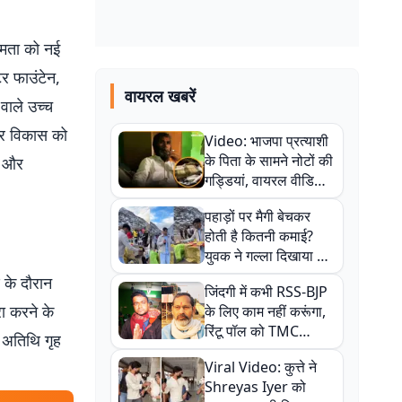
षमता को नई
टर फाउंटेन,
वायरल खबरें
 वाले उच्च
ग्र विकास को
Video: भाजपा प्रत्याशी
के पिता के सामने नोटों की
ा और
गड्डियां, वायरल वीडियो
से राजनीति में उबाल,
पहाड़ों पर मैगी बेचकर
अजित महतो बोले- TMC
होती है कितनी कमाई?
की गंदी चाल
युवक ने गल्ला दिखाया तो
नौकरी वालों के खड़े हो गए
 के दौरान
जिंदगी में कभी RSS-BJP
कान
रा करने के
के लिए काम नहीं करूंगा,
रिंटू पॉल को TMC
ट अतिथि गृह
ऑफिस में ले जाकर पीटा,
Viral Video: कुत्ते ने
Video वायरल
Shreyas Iyer को