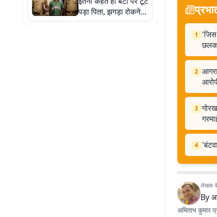
इतना कहते ही बेटी पर टूट
प्रभा
पड़ा पिता, झगड़ा रोकने
आई बेटी सुषमा की खूंटे से
कर दी हत्या
'जिस 
1
छलका 
आगरा 
2
आरोप
गोरखप
3
गरमा
'बंटव
4
लेखक के 
By
अ
अमिताभ कुमार प्