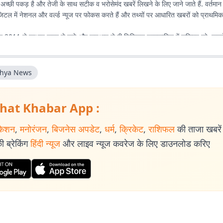
 अच्छी पकड़ है और तेजी के साथ सटीक व भरोसेमंद खबरें लिखने के लिए जाने जाते हैं. वर्तमान
टल में नेशनल और वर्ल्ड न्यूज पर फोकस करते हैं और तथ्यों पर आधारित खबरों को प्राथमिकता 
ल 2011 से प्रभात खबर से जुड़े और शुरुआत से ही डिजिटल पत्रकारिता में सक्रिय रहे. खब
ं की भाषा में पेश करना इनकी खासियत है. डिजिटल के साथ-साथ प्रिंट के लिए भी कई अहम र
ा’ के लिए गांवों में जाकर की गई ग्रामीण रिपोर्टिंग करियर का यादगार अनुभव है.
hya News
जुड़ने के बाद कई बड़े चुनाव कवर करने का अनुभव मिला. 2014, 2019 और 2024 के लोकस
विधानसभा चुनावों (2014, 2019 और 2024) की भी ग्राउंड रिपोर्टिंग की है. चुनावी माहौल, ज
चल को करीब से समझना रिपोर्टिंग की खास पहचान रही है. 📩 संपर्क :
hat Khabar App :
mar@prabhatkhabar.in
केशन
,
मनोरंजन
,
बिजनेस अपडेट
,
धर्म
,
क्रिकेट
,
राशिफल
की ताजा खबरें प
 ब्रेकिंग
हिंदी न्यूज
और लाइव न्यूज कवरेज के लिए डाउनलोड करिए