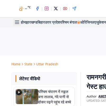
°C
|
|
|
|
--
होम
झारखण्ड
बिहार
उत्तर प्रदेश
पश्चिम बंगाल
ओरिजिनल
एजुकेशन
Home
State
Uttar Pradesh
रामनगरी
लेटेस्ट वीडियो
गेस्ट ह
पश्चिम चंपारण में स्कूल
बना तालाब, गंदे पानी से
Author
AMI
UPDATED:
SAT
होकर पढ़ने पहुंच रहे बच्चे