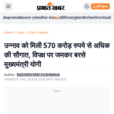
ePaper
होम
झारखण्ड
बिहार
उत्तर प्रदेश
पश्चिम बंगाल
ओरिजिनल
एजुकेशन
बिजनेस
मनोरंजन
टेक
ऑटो
Home
State
Uttar Pradesh
उन्नाव को मिली 570 करोड़ रुपये से अधिक
की सौगात, विपक्ष पर जमकर बरसे
मुख्यमंत्री योगी
Author
RADHESHYAM KUSHWAHA
UPDATED:
THU, 18 JUN 2026 04:07 PM (IST)
विज्ञापन