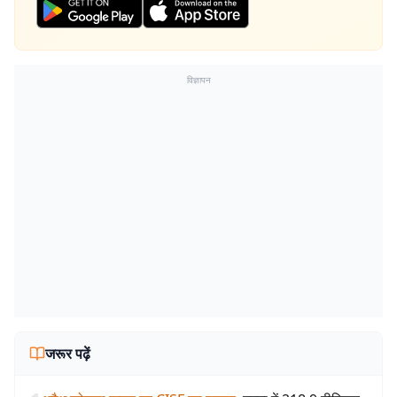
विज्ञापन
जरूर पढ़ें