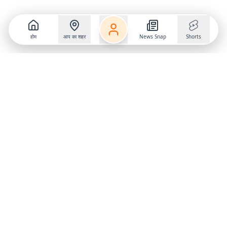
होम
आप का शहर
News Snap
Shorts
Follow us on
X
Download Mobile App
State
›
Jharkhand
›
Hindi News
Gumla News