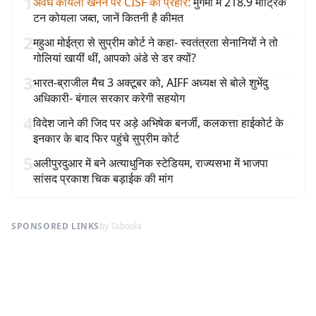
1
अवैध कोयला खनन पर CISF का प्रहार
:
मुगमा में 218.9 मीट्रिक
टन कोयला जब्त, जानें कितनी है कीमत
2
महुआ मोईत्रा से सुप्रीम कोर्ट ने कहा- स्वतंत्रता सेनानियों ने तो
गोलियां खायीं थीं, आपको अंडे से डर क्यों?
3
भारत-ब्राजील मैच 3 अक्टूबर को, AIFF अध्यक्ष से बोले शुभेंदु
अधिकारी- बंगाल सरकार करेगी सहयोग
4
विदेश जाने की जिद पर अड़े अभिषेक बनर्जी, कलकत्ता हाईकोर्ट के
इनकार के बाद फिर पहुंचे सुप्रीम कोर्ट
5
अलीपुरदुआर में बने अत्याधुनिक स्टेडियम, राज्यसभा में भाजपा
सांसद प्रकाश चिक बड़ाईक की मांग
SPONSORED LINKS
by Taboola