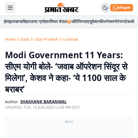
ePaper
होम
झारखण्ड
बिहार
उत्तर प्रदेश
पश्चिम बंगाल
ओरिजिनल
एजुकेशन
बिजनेस
मनोरंजन
टेक
ऑटो
Home
State
Uttar Pradesh
Lucknow
Modi Government 11 Years:
सीएम योगी बोले- ‘जवाब ऑपरेशन सिंदूर से
मिलेगा’, केशव ने कहा- ‘ये 1100 साल के
बराबर’
Author
SHASHANK BARANWAL
UPDATED:
TUE, 10 JUN 2025 12:49 PM (IST)
विज्ञापन