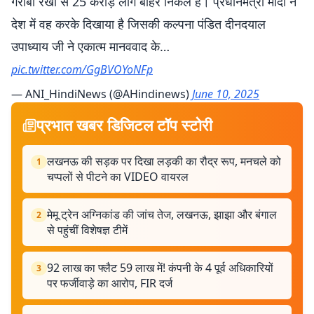
गरीबी रेखा से 25 करोड़ लोग बाहर निकले हैं। प्रधानमंत्री मोदी ने
देश में वह करके दिखाया है जिसकी कल्पना पंडित दीनदयाल
उपाध्याय जी ने एकात्म मानववाद के…
pic.twitter.com/GgBVOYoNFp
— ANI_HindiNews (@AHindinews)
June 10, 2025
प्रभात खबर डिजिटल टॉप स्टोरी
लखनऊ की सड़क पर दिखा लड़की का रौद्र रूप, मनचले को
1
चप्पलों से पीटने का VIDEO वायरल
मेमू ट्रेन अग्निकांड की जांच तेज, लखनऊ, झाझा और बंगाल
2
से पहुंचीं विशेषज्ञ टीमें
92 लाख का फ्लैट 59 लाख में! कंपनी के 4 पूर्व अधिकारियों
3
पर फर्जीवाड़े का आरोप, FIR दर्ज