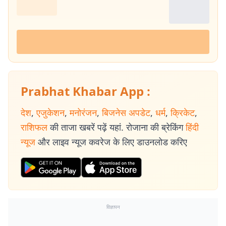
Prabhat Khabar App :
देश
,
एजुकेशन
,
मनोरंजन
,
बिजनेस अपडेट
,
धर्म
,
क्रिकेट
,
राशिफल
की ताजा खबरें पढ़ें यहां. रोजाना की ब्रेकिंग
हिंदी
न्यूज
और लाइव न्यूज कवरेज के लिए डाउनलोड करिए
विज्ञापन