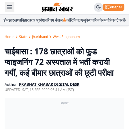
ePaper
होम
झारखण्ड
बिहार
उत्तर प्रदेश
पश्चिम बंगाल
ओरिजिनल
एजुकेशन
बिजनेस
मनोरंजन
टेक
ऑटो
Home
State
Jharkhand
West Singhbhum
चाईबासा : 178 छात्राओं को फूड
प्वाइजनिंग 72 अस्पताल में भर्ती करायी
गयीं, कई बीमार छात्राओं की छूटी परीक्षा
Author
PRABHAT KHABAR DIGITAL DESK
UPDATED:
SAT, 15 FEB 2020 06:41 AM (IST)
विज्ञापन