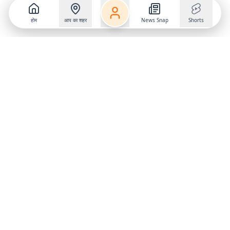
होम
आप का शहर
News Snap
Shorts
Follow us on
X
Download Mobile App
State
›
Jharkhand
›
Hindi News
Gumla News
Bihar News
Dumka News
Delhi News
Ranchi News