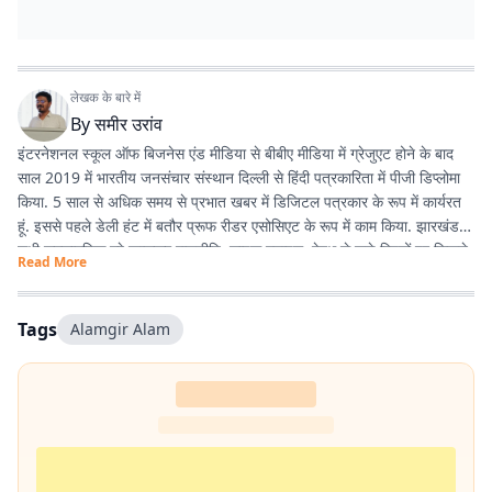
लेखक के बारे में
By
समीर उरांव
इंटरनेशनल स्कूल ऑफ बिजनेस एंड मीडिया से बीबीए मीडिया में ग्रेजुएट होने के बाद
साल 2019 में भारतीय जनसंचार संस्थान दिल्ली से हिंदी पत्रकारिता में पीजी डिप्लोमा
किया. 5 साल से अधिक समय से प्रभात खबर में डिजिटल पत्रकार के रूप में कार्यरत
हूं. इससे पहले डेली हंट में बतौर प्रूफ रीडर एसोसिएट के रूप में काम किया. झारखंड के
सभी समसामयिक मुद्दे खासकर राजनीति, लाइफ स्टाइल, हेल्थ से जुड़े विषयों पर लिखने
Read More
और पढ़ने में गहरी रुचि है. तीन साल से अधिक समय से झारखंड डेस्क पर काम कर रहा
हूं. फिर लंबे समय तक लाइफ स्टाइल के क्षेत्र में भी काम किया हूं. इसके अलावा स्पोर्ट्स
में भी गहरी रुचि है.
Tags
Alamgir Alam