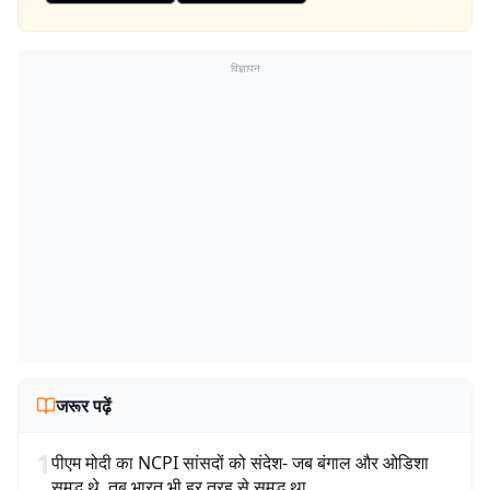
विज्ञापन
जरूर पढ़ें
1
पीएम मोदी का NCPI सांसदों को संदेश- जब बंगाल और ओडिशा
समृद्ध थे, तब भारत भी हर तरह से समृद्ध था