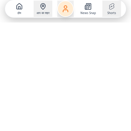
होम
आप का शहर
News Snap
Shorts
Follow us on
X
Download Mobile App
State
›
Jharkhand
›
Hindi News
Gumla News
Bihar News
Dumka News
Delhi News
Ranchi News