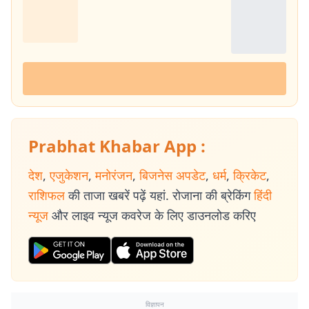
और जमीनी समस्याओं पर केंद्रित रिपोर्टिंग. जलवायु परिवर्तन और नवीकरणीय ऊर्जा :
पर्यावरणीय चुनौतियों, जलवायु परिवर्तन के प्रभाव और रिन्यूएबल एनर्जी पहलों पर डेटा
आधारित और फील्ड रिपोर्टिंग. डाटा स्टोरीज और ग्राउंड रिपोर्टिंग : डेटा आधारित खबरें
और जमीनी रिपोर्टिंग उनकी पत्रकारिता की पहचान रही है. विश्वसनीयता का आधार
(Credibility Signal) : तीन दशकों से अधिक की निरंतर रिपोर्टिंग, विशेष और
दीर्घकालिक कवरेज का अनुभव तथा तथ्यपरक पत्रकारिता के प्रति प्रतिबद्धता ने
मिथिलेश झा को पश्चिम बंगाल और पूर्वी भारत के लिए एक भरोसेमंद और प्रामाणिक
पत्रकार के रूप में स्थापित किया है.
Prabhat Khabar App :
देश
,
एजुकेशन
,
मनोरंजन
,
बिजनेस अपडेट
,
धर्म
,
क्रिकेट
,
राशिफल
की ताजा खबरें पढ़ें यहां. रोजाना की ब्रेकिंग
हिंदी
न्यूज
और लाइव न्यूज कवरेज के लिए डाउनलोड करिए
विज्ञापन