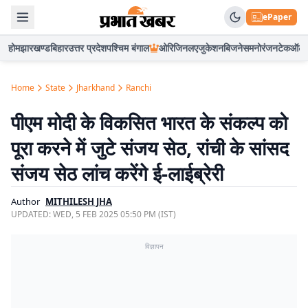
ePaper
होम
झारखण्ड
बिहार
उत्तर प्रदेश
पश्चिम बंगाल
ओरिजिनल
एजुकेशन
बिजनेस
मनोरंजन
टेक
ऑटो
Home
State
Jharkhand
Ranchi
पीएम मोदी के विकसित भारत के संकल्प को
पूरा करने में जुटे संजय सेठ, रांची के सांसद
संजय सेठ लांच करेंगे ई-लाईब्रेरी
Author
MITHILESH JHA
UPDATED:
WED, 5 FEB 2025 05:50 PM (IST)
विज्ञापन