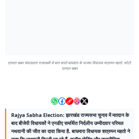
प्रभात खबर संवाददाता राजलक्ष्मी से बात करते बाघमारा के भाजपा विधायक शत्रुघ्न महतो. फोटो:
प्रभात खबर
Rajya Sabha Election: झारखंड राज्यसभा चुनाव में मतदान के
बाद बीजेपी विधायकों ने एनडीए समर्थित निर्दलीय उम्मीदवार परिमल
नथवानी की जीत का दावा किया है. बाघमारा विधायक शत्रुघ्न महतो ने