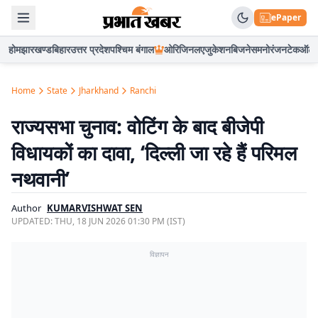
ePaper
होम
झारखण्ड
बिहार
उत्तर प्रदेश
पश्चिम बंगाल
ओरिजिनल
एजुकेशन
बिजनेस
मनोरंजन
टेक
ऑटो
Home
State
Jharkhand
Ranchi
राज्यसभा चुनाव: वोटिंग के बाद बीजेपी
विधायकों का दावा, ‘दिल्ली जा रहे हैं परिमल
नथवानी’
Author
KUMARVISHWAT SEN
UPDATED:
THU, 18 JUN 2026 01:30 PM (IST)
विज्ञापन