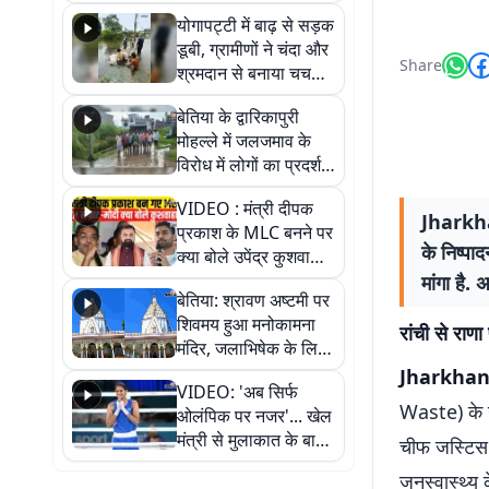
आवागमन
योगापट्टी में बाढ़ से सड़क
डूबी, ग्रामीणों ने चंदा और
Share
श्रमदान से बनाया चचरी
पुल
बेतिया के द्वारिकापुरी
मोहल्ले में जलजमाव के
विरोध में लोगों का प्रदर्शन,
स्थायी समाधान की मांग
VIDEO : मंत्री दीपक
Jharkhan
प्रकाश के MLC बनने पर
के निष्पा
क्या बोले उपेंद्र कुशवाहा,
सुनिए
मांगा है.
बेतिया: श्रावण अष्टमी पर
शिवमय हुआ मनोकामना
रांची से राणा
मंदिर, जलाभिषेक के लिए
लगी लंबी कतारें
Jharkhand
VIDEO: 'अब सिर्फ
Waste) के उ
ओलंपिक पर नजर'... खेल
मंत्री से मुलाकात के बाद
चीफ जस्टिस
जैसमीन लंबोरिया का बड़ा
जनस्वास्थ्य 
बयान