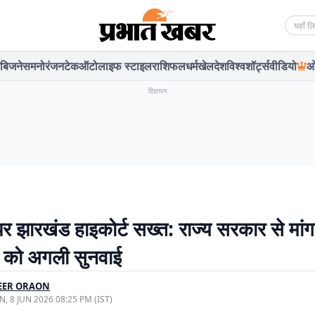
Searc
बिजनेस
मनोरंजन
टेक
ऑटो
लाइफ स्टाइल
राशिफल
धर्म
खेल
देश
विश्व
शॉर्ट्स
वीडियो
ओ
विज्ञापन
पर झारखंड हाइकोर्ट सख्त: राज्य सरकार से मां
 को अगली सुनवाई
EER ORAON
, 8 JUN 2026 08:25 PM (IST)