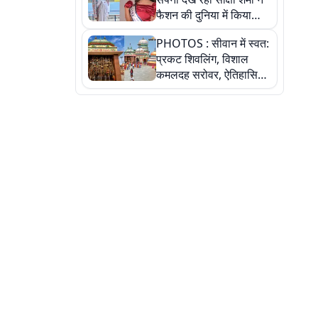
फैशन की दुनिया में किया
कमाल,जानिए बेगूसराय की
PHOTOS : सीवान में स्वत:
बेटी ने कैसे दी अपने सपनों
प्रकट शिवलिंग, विशाल
को उड़ान
कमलदह सरोवर, ऐतिहासिक
महेंद्रनाथ मंदिर और घंटाघर
की कहानी, तस्वीरों में देखिए