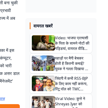
वली बना चुकी
प्रभावी
ज्य में अब
वायरल खबरें
Video: भाजपा प्रत्याशी
के पिता के सामने नोटों की
गड्डियां, वायरल वीडियो
िका में इस
से राजनीति में उबाल,
ंप्यूटर,
पहाड़ों पर मैगी बेचकर
अजित महतो बोले- TMC
होती है कितनी कमाई?
की गंदी चाल
को भारी
युवक ने गल्ला दिखाया तो
 घातक असर डाल
नौकरी वालों के खड़े हो गए
जिंदगी में कभी RSS-BJP
कान
ैनेजमेंट’
के लिए काम नहीं करूंगा,
रिंटू पॉल को TMC
ऑफिस में ले जाकर पीटा,
जवाब
Viral Video: कुत्ते ने
Video वायरल
Shreyas Iyer को