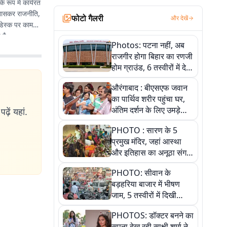
 रूप में कार्यरत
े खासकर राजनीति,
फोटो गैलरी
और देखें
 डेस्क पर काम
 है.
Photos: पटना नहीं, अब
राजगीर होगा बिहार का रणजी
होम ग्राउंड, 6 तस्वीरों में देखें
नए स्टेडियम की पूरी कहानी
औरंगाबाद : बीएसएफ जवान
का पार्थिव शरीर पहुंचा घर,
अंतिम दर्शन के लिए उमड़े
ढ़ें यहां.
लोग
PHOTO : सारण के 5
प्रमुख मंदिर, जहां आस्था
और इतिहास का अनूठा संगम,
तस्वीरों में जानिए
PHOTO: सीवान के
बड़हरिया बाजार में भीषण
जाम, 5 तस्वीरों में दिखी
अव्यवस्था
PHOTOS: डॉक्टर बनने का
सपना देख रही साक्षी शर्मा ने