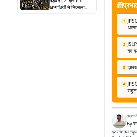
गड़बड़ी: आक्रोश में
प्रभा
अभ्यर्थियों ने निकाला
फ्लैशलाइट मार्च,10
अगस्त को विधानसभा मार्च
JPSC 
1
का ऐलान
आसमा
JSLPS
2
का ब
झारख
3
JPSC 
4
राहुल
लेखक के 
By
स
इंटरनेशनल स्कूल