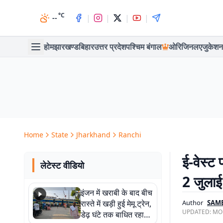
°C
|
|
|
|
--
होम
झारखण्ड
बिहार
उत्तर प्रदेश
पश्चिम बंगाल
ओरिजिनल
एजुकेशन
Home
State
Jharkhand
Ranchi
ई-वेस्ट 
लेटेस्ट वीडियो
2 जुलाई
इंजन में खराबी के बाद बीच
रास्ते में खड़ी हुई मेमू ट्रेन,
Author
SAM
UPDATED:
MON
डेढ़ घंटे तक बाधित रहा