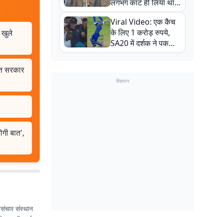
लगभग काट ही लिया था,
न्यूजीलैंड सीरीज से पहले
Viral Video: एक कैच
बाल-बाल बचे
के लिए 1 करोड़ रुपये,
 खुले
SA20 में दर्शक ने पकड़ा
एक हाथ से गजब का कैच
मंत सरकार
विज्ञापन
ोगी बात',
संचार संस्थान