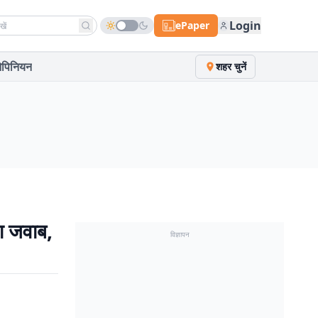
h news
Login
ePaper
पिनियन
शहर चुनें
गा जवाब,
विज्ञापन