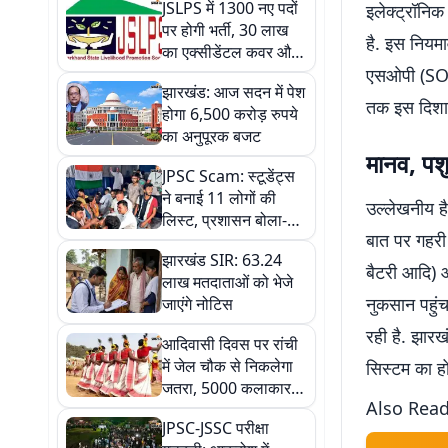
JSLPS में 1300 नए पदों
इलेक्ट्रॉनिक
पर होगी भर्ती, 30 लाख
है. इस नियम
का एक्सीडेंटल कवर और
बढ़े भत्ते, हेमंत सरकार का
एसओपी (SOP) 
झारखंड: आज सदन में पेश
बड़ा तोहफा
तक इस दिशा म
होगा 6,500 करोड़ रुपये
का अनुपूरक बजट
मानव, पशु
JPSC Scam: स्टूडेंट्स
ने बनाई 11 लोगों की
उल्लेखनीय है
लिस्ट, प्रशासन बोला-
बात पर गहरी च
'सिर्फ छात्रों से होगी बात',
झारखंड SIR: 63.24
राहुल गांधी ने किया फोन
बैटरी आदि) 
लाख मतदाताओं को भेजे
नुकसान पहुंच
जाएंगे नोटिस
रही है. झारख
आदिवासी दिवस पर रांची
में जेल चौक से निकलेगा
सिस्टम का हो
जतरा, 5000 कलाकार
Also Rea
होंगे शामिल
JPSC-JSSC परीक्षा