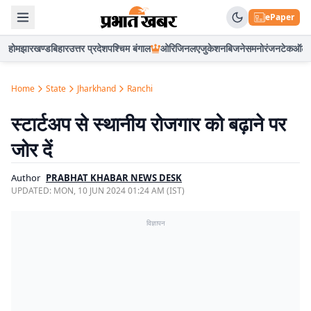
ePaper
होम
झारखण्ड
बिहार
उत्तर प्रदेश
पश्चिम बंगाल
ओरिजिनल
एजुकेशन
बिजनेस
मनोरंजन
टेक
ऑटो
Home
State
Jharkhand
Ranchi
स्टार्टअप से स्थानीय रोजगार को बढ़ाने पर
जोर दें
Author
PRABHAT KHABAR NEWS DESK
UPDATED:
MON, 10 JUN 2024 01:24 AM (IST)
विज्ञापन