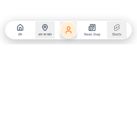
होम
आप का शहर
News Snap
Shorts
Follow us on
X
Download Mobile App
State
›
Jharkhand
›