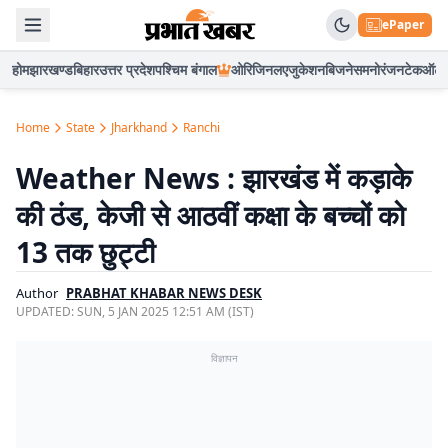
ePaper
होम
झारखण्ड
बिहार
उत्तर प्रदेश
पश्चिम बंगाल
ओरिजिनल
एजुकेशन
बिजनेस
मनोरंजन
टेक
ऑटो
Home
State
Jharkhand
Ranchi
Weather News : झारखंड में कड़ाके
की ठंड, केजी से आठवीं कक्षा के बच्चों को
13 तक छुट्टी
Author
PRABHAT KHABAR NEWS DESK
UPDATED:
SUN, 5 JAN 2025 12:51 AM (IST)
विज्ञापन