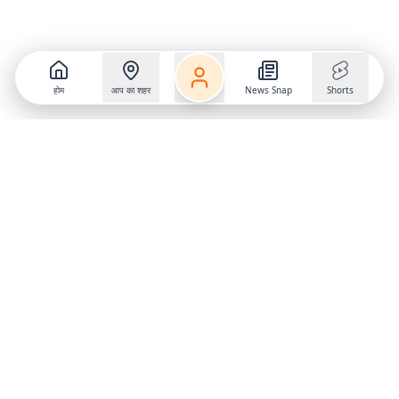
होम
आप का शहर
News Snap
Shorts
Follow us on
X
Download Mobile App
State
›
Jharkhand
›