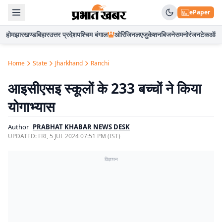
ePaper
होम
झारखण्ड
बिहार
उत्तर प्रदेश
पश्चिम बंगाल
ओरिजिनल
एजुकेशन
बिजनेस
मनोरंजन
टेक
ऑटो
Home
State
Jharkhand
Ranchi
आइसीएसइ स्कूलों के 233 बच्चों ने किया
योगाभ्यास
Author
PRABHAT KHABAR NEWS DESK
UPDATED:
FRI, 5 JUL 2024 07:51 PM (IST)
विज्ञापन