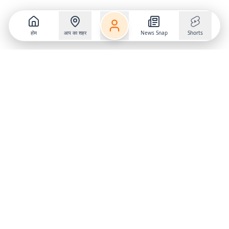
होम
आप का शहर
News Snap
Shorts
Follow us on
X
Download Mobile App
State
›
Jharkhand
›
Hindi News
Gumla News
Bihar News
Dumka News