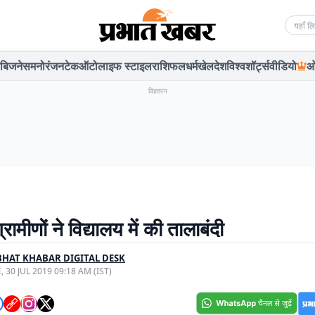
Searc
बिजनेस
मनोरंजन
टेक
ऑटो
लाइफ स्टाइल
राशिफल
धर्म
खेल
देश
विश्व
शॉर्ट्स
वीडियो
ओ
विज्ञापन
्रामीणों ने विद्यालय में की तालाबंदी
HAT KHABAR DIGITAL DESK
, 30 JUL 2019 09:18 AM (IST)