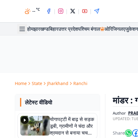
°C
|
|
|
|
--
होम
झारखण्ड
बिहार
उत्तर प्रदेश
पश्चिम बंगाल
ओरिजिनल
एजुकेशन
Home
State
Jharkhand
Ranchi
मांडर : ग
लेटेस्ट वीडियो
Author
PRAB
योगापट्टी में बाढ़ से सड़क
UPDATED:
TUE
डूबी, ग्रामीणों ने चंदा और
श्रमदान से बनाया चचरी
Share