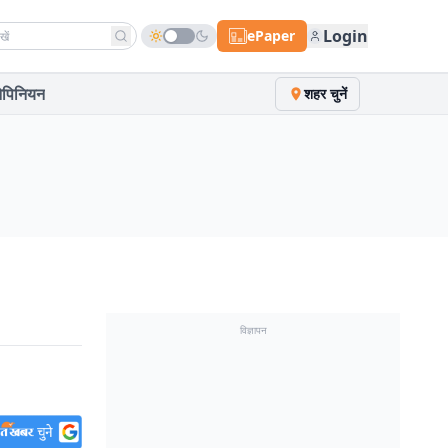
h news
Login
ePaper
पिनियन
शहर चुनें
विज्ञापन