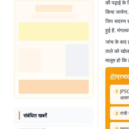
की पढ़ाई के ल
शुरू
किया जायेगा. 
जिप सदस्य सु
हुई है. मंगल
जांच के बाद 
ताले को खोला
मालूम हो कि 
प्रभा
JPSC 
1
आसमा
रांची
2
संबंधित खबरें
राहुल
3