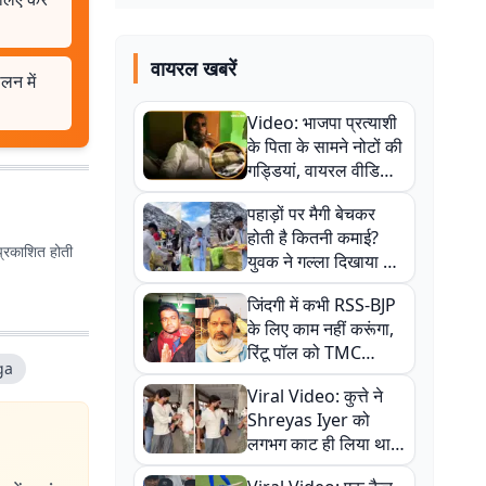
वायरल खबरें
लन में
Video: भाजपा प्रत्याशी
के पिता के सामने नोटों की
गड्डियां, वायरल वीडियो
से राजनीति में उबाल,
पहाड़ों पर मैगी बेचकर
अजित महतो बोले- TMC
होती है कितनी कमाई?
की गंदी चाल
प्रकाशित होती
युवक ने गल्ला दिखाया तो
नौकरी वालों के खड़े हो गए
जिंदगी में कभी RSS-BJP
कान
के लिए काम नहीं करूंगा,
रिंटू पॉल को TMC
ga
ऑफिस में ले जाकर पीटा,
Viral Video: कुत्ते ने
Video वायरल
Shreyas Iyer को
लगभग काट ही लिया था,
न्यूजीलैंड सीरीज से पहले