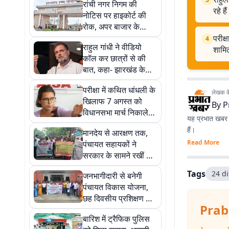
रांची नगर निगम की
रहे है
नोटिस पर हाइकोर्ट की
रोक, अपर बाजार के
कारोबारियों को अंतरिम
परीक्
4
राहुल गांधी ने वीडियो
राहत
शामिल
कॉल कर छात्रों से की
बात, कहा- झारखंड के
छात्र अपने हक के लिए
परीक्षा में कथित धांधली के
कर रहे हैं विरोध
लेखक के 
खिलाफ 7 अगस्त को
By
P
विधानसभा मार्च निकालेगी
यह प्रभात खबर क
आईसा, आंदोलन में शामिल
हैं।
मानदेय से आरक्षण तक,
होंगी नेहा बोरा
Read More
पंचायत सहायकों ने
सरकार के सामने रखीं 8
बड़ी मांगें
Tags
24 di
जनभागीदारी से बनेगी
पंचायत विकास योजना,
छह दिवसीय प्रशिक्षण का
Prab
समापन
बारिश में ट्रैफिक पुलिस