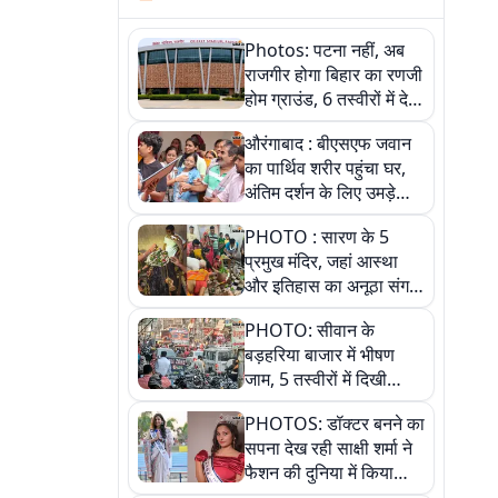
Photos: पटना नहीं, अब
राजगीर होगा बिहार का रणजी
होम ग्राउंड, 6 तस्वीरों में देखें
नए स्टेडियम की पूरी कहानी
औरंगाबाद : बीएसएफ जवान
का पार्थिव शरीर पहुंचा घर,
अंतिम दर्शन के लिए उमड़े
लोग
PHOTO : सारण के 5
प्रमुख मंदिर, जहां आस्था
और इतिहास का अनूठा संगम,
तस्वीरों में जानिए
PHOTO: सीवान के
बड़हरिया बाजार में भीषण
जाम, 5 तस्वीरों में दिखी
अव्यवस्था
PHOTOS: डॉक्टर बनने का
सपना देख रही साक्षी शर्मा ने
फैशन की दुनिया में किया
कमाल,जानिए बेगूसराय की