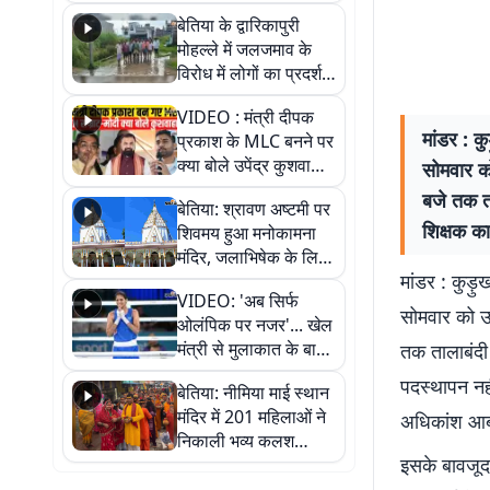
पुल
बेतिया के द्वारिकापुरी
मोहल्ले में जलजमाव के
विरोध में लोगों का प्रदर्शन,
स्थायी समाधान की मांग
VIDEO : मंत्री दीपक
मांडर : क
प्रकाश के MLC बनने पर
क्या बोले उपेंद्र कुशवाहा,
सोमवार को
सुनिए
बजे तक ता
बेतिया: श्रावण अष्टमी पर
शिक्षक क
शिवमय हुआ मनोकामना
मंदिर, जलाभिषेक के लिए
मांडर : कुड़ुख
लगी लंबी कतारें
VIDEO: 'अब सिर्फ
सोमवार को उत
ओलंपिक पर नजर'... खेल
मंत्री से मुलाकात के बाद
तक तालाबंदी 
जैसमीन लंबोरिया का बड़ा
पदस्थापन नही
बेतिया: नीमिया माई स्थान
बयान
मंदिर में 201 महिलाओं ने
अधिकांश आबा
निकाली भव्य कलश
इसके बावजूद
शोभायात्रा, शिवलिंग
प्राण-प्रतिष्ठा महोत्सव