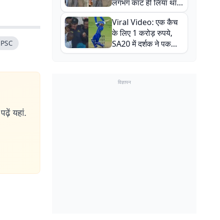
लगभग काट ही लिया था,
न्यूजीलैंड सीरीज से पहले
Viral Video: एक कैच
बाल-बाल बचे
के लिए 1 करोड़ रुपये,
JPSC
SA20 में दर्शक ने पकड़ा
एक हाथ से गजब का कैच
विज्ञापन
ढ़ें यहां.