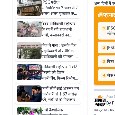
JPSC परीक्षा
अन्य दिनों में प
अनियमितताः 3 सदस्यों से
अलग-अलग पूछताछ करेगी
प्रभा
CID
विश्व आदिवासी महोत्सव
JPSC
1
के रंग में रंगी राजधानी
सोरेन
रांची, कलाकारों का
उत्साह चरम पर
जैक ने माना : उसके वित्त
JPSC
2
पदाधिकारी और शैक्षिक
पदाधिकारी की योग्यता पद
विश्व
के अनुरूप नहीं
3
आदिवासी महोत्सव में शॉर्ट
फिल्मों की विशेष
जैक न
4
स्क्रीनिंग, फिल्म निर्माण
सीखने का मिलेगा मौका
फर्जी सीबीआई अफसर बन
कारोबारी से 1.67 करोड़
लेखक के 
ठगे, रांची से दो गिरफ्तार
By
P
रांची कैथोलिक
यह प्रभात खबर क