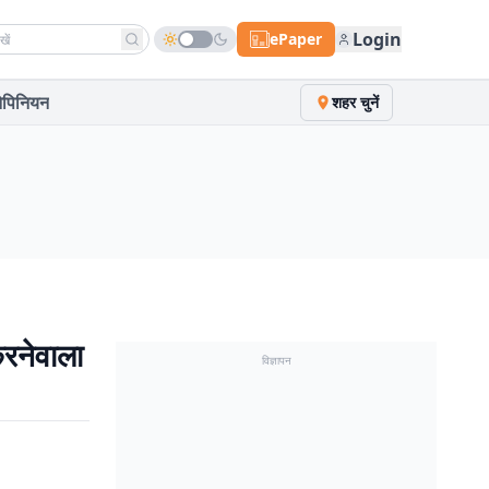
h news
Login
ePaper
पिनियन
शहर चुनें
रनेवाला
विज्ञापन