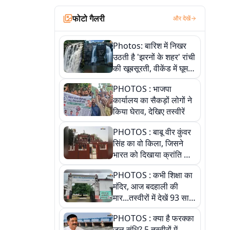
फोटो गैलरी
और देखें
Photos: बारिश में निखर
उठती है 'झरनों के शहर' रांची
की खूबसूरती, वीकेंड में घूम
आएं ये 5 वादियां
PHOTOS : भाजपा
कार्यालय का सैकड़ों लोगों ने
किया घेराव, देखिए तस्वीरें
PHOTOS : बाबू वीर कुंवर
सिंह का वो किला, जिसने
भारत को दिखाया क्रांति का
रास्ता: तस्वीरों में देखिए
PHOTOS : कभी शिक्षा का
मंदिर, आज बदहाली की
मार...तस्वीरों में देखें 93 साल
पुराने इस हाई स्कूल की
PHOTOS : क्या है फरक्का
हकीकत
जल संधि? 5 तस्वीरों में