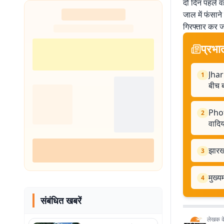
दो दिन पहले व
जाल में फंसान
गिरफ्तार कर ज
प्रभा
Jhar
1
बीच ब
Photo
2
वादिय
झारखं
3
मुख्य
4
संबंधित खबरें
लेखक के 