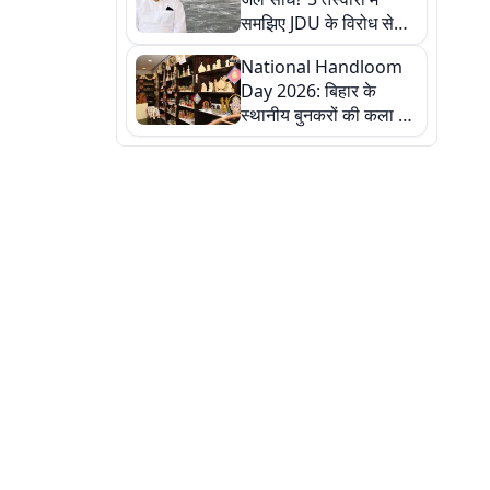
समझिए JDU के विरोध से
लेकर बिहार पर असर तक
National Handloom
पूरी कहानी
Day 2026: बिहार के
स्थानीय बुनकरों की कला को
सलाम, तस्वीरों में देखें
हस्तकरघा की समृद्ध परंपरा