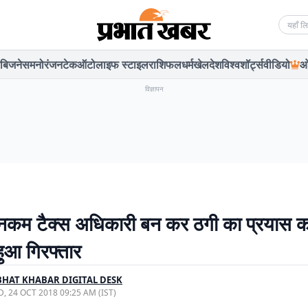
Searc
बिजनेस
मनोरंजन
टेक
ऑटो
लाइफ स्टाइल
राशिफल
धर्म
खेल
देश
विश्व
शॉर्ट्स
वीडियो
ओ
विज्ञापन
 इनकम टैक्स अधिकारी बन कर ठगी का प्रयास क
 हुआ गिरफ्तार
HAT KHABAR DIGITAL DESK
, 24 OCT 2018 09:25 AM (IST)