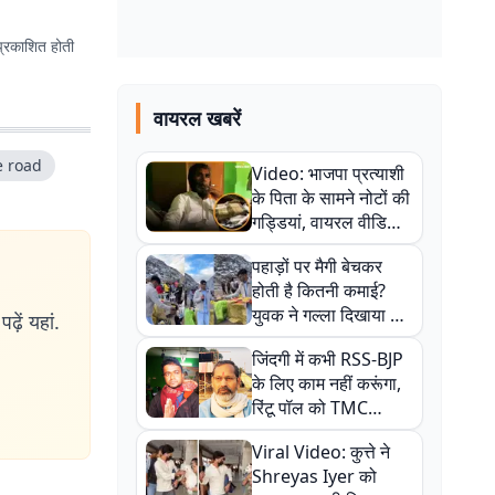
प्रकाशित होती
वायरल खबरें
e road
Video: भाजपा प्रत्याशी
के पिता के सामने नोटों की
गड्डियां, वायरल वीडियो
से राजनीति में उबाल,
पहाड़ों पर मैगी बेचकर
अजित महतो बोले- TMC
होती है कितनी कमाई?
की गंदी चाल
युवक ने गल्ला दिखाया तो
ढ़ें यहां.
नौकरी वालों के खड़े हो गए
जिंदगी में कभी RSS-BJP
कान
के लिए काम नहीं करूंगा,
रिंटू पॉल को TMC
ऑफिस में ले जाकर पीटा,
Viral Video: कुत्ते ने
Video वायरल
Shreyas Iyer को