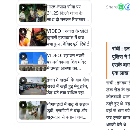
भारत-नेपाल सीमा पर
Share
31.25 किलो गांजा के
साथ दो तस्कर गिरफ्तार,
नेपाली नंबर की बाइक
VIDEO : नवादा के छोटी
जब्त
कुमारी हत्याकांड में कब-
क्या हुआ, देखिए पूरी रिपोर्ट
रांची : 
VIDEO: श्रावण नवमी
पुलिस ने 
पर मनोकामना शिव मंदिर
एसके बागच
में उमड़ा आस्था का
एक लाख र
सैलाब, हर-हर महादेव के
इंजन में खराबी के बाद बीच
जयघोष से गूंजा परिसर
रांची : इनकम 
रास्ते में खड़ी हुई मेमू ट्रेन,
लेक रोड के सम
डेढ़ घंटे तक बाधित रहा
कोतवाली थाना 
आवागमन
ठहरे हुए थे. 
योगापट्टी में बाढ़ से सड़क
डूबी, ग्रामीणों ने चंदा और
वहां से भाग गय
श्रमदान से बनाया चचरी
जब एसके बागची
पुल
धमकी देते थे.