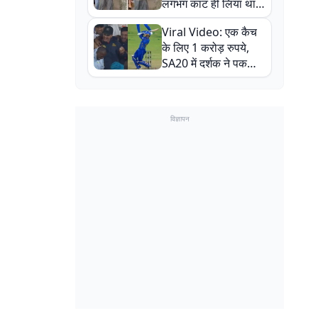
लगभग काट ही लिया था,
न्यूजीलैंड सीरीज से पहले
Viral Video: एक कैच
बाल-बाल बचे
के लिए 1 करोड़ रुपये,
SA20 में दर्शक ने पकड़ा
एक हाथ से गजब का कैच
विज्ञापन