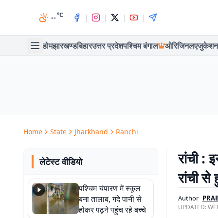
°C
|
|
|
|
--
होम
झारखण्ड
बिहार
उत्तर प्रदेश
पश्चिम बंगाल
ओरिजिनल
एजुकेशन
Home
State
Jharkhand
Ranchi
रांची :
लेटेस्ट वीडियो
रांची से
पश्चिम चंपारण में स्कूल
बना तालाब, गंदे पानी से
Author
PRAB
UPDATED:
WED
होकर पढ़ने पहुंच रहे बच्चे