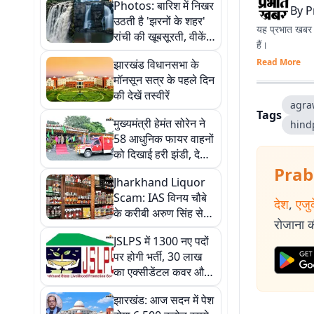
Photos: बारिश में निखर
By
P
उठती है 'झरनों के शहर'
यह प्रभात खबर क
रांची की खूबसूरती, वीकेंड
हैं।
में घूम आएं ये 5 वादियां
Read More
झारखंड विधानसभा के
मॉनसून सत्र के पहले दिन
की देखें तस्वीरें
agra
Tags
मुख्यमंत्री हेमंत सोरेन ने
hind
58 आधुनिक फायर वाहनों
को दिखाई हरी झंडी, देखें
तस्वीरें
Prab
Jharkhand Liquor
Scam: IAS विनय चौबे
देश
,
एजु
के करीबी अरुण सिंह से
रोजाना की
ACB की कड़ी पूछताछ,
JSLPS में 1300 नए पदों
खुलेगा मनी ट्रेल का राज?
पर होगी भर्ती, 30 लाख
का एक्सीडेंटल कवर और
बढ़े भत्ते, हेमंत सरकार का
झारखंड: आज सदन में पेश
बड़ा तोहफा