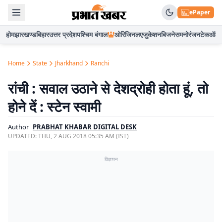
ePaper
होम
झारखण्ड
बिहार
उत्तर प्रदेश
पश्चिम बंगाल
ओरिजिनल
एजुकेशन
बिजनेस
मनोरंजन
टेक
ऑटो
Home
State
Jharkhand
Ranchi
रांची : सवाल उठाने से देशद्रोही होता हूं, तो
होने दें : स्टेन स्वामी
Author
PRABHAT KHABAR DIGITAL DESK
UPDATED:
THU, 2 AUG 2018 05:35 AM (IST)
विज्ञापन