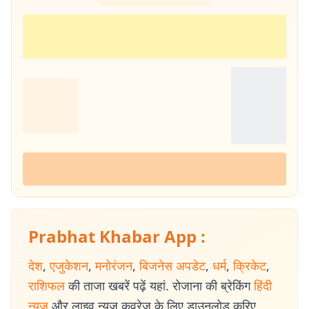
Prabhat Khabar App :
देश
,
एजुकेशन
,
मनोरंजन
,
बिजनेस अपडेट
,
धर्म
,
क्रिकेट
,
राशिफल
की ताजा खबरें पढ़ें यहां. रोजाना की ब्रेकिंग
हिंदी
न्यूज
और लाइव न्यूज कवरेज के लिए डाउनलोड करिए