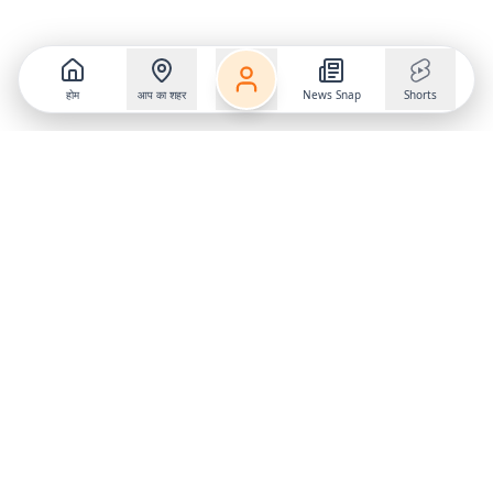
होम
आप का शहर
News Snap
Shorts
Follow us on
X
Download Mobile App
State
›
Jharkhand
›
Hindi News
Gumla News