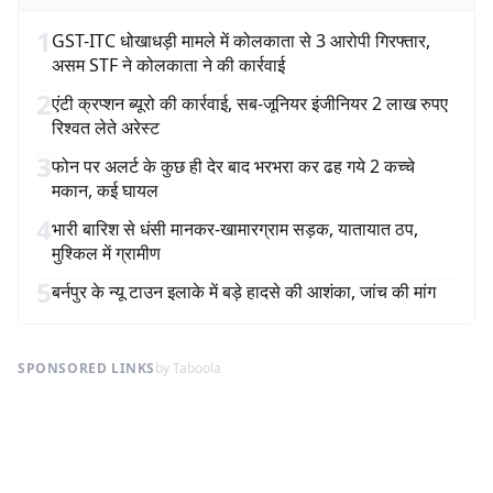
1
GST-ITC धोखाधड़ी मामले में कोलकाता से 3 आरोपी गिरफ्तार,
असम STF ने कोलकाता ने की कार्रवाई
2
एंटी क्रप्शन ब्यूरो की कार्रवाई, सब-जूनियर इंजीनियर 2 लाख रुपए
रिश्वत लेते अरेस्ट
3
फोन पर अलर्ट के कुछ ही देर बाद भरभरा कर ढह गये 2 कच्चे
मकान, कई घायल
4
भारी बारिश से धंसी मानकर-खामारग्राम सड़क, यातायात ठप,
मुश्किल में ग्रामीण
5
बर्नपुर के न्यू टाउन इलाके में बड़े हादसे की आशंका, जांच की मांग
SPONSORED LINKS
by Taboola