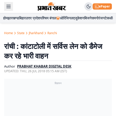
ePaper
होम
झारखण्ड
बिहार
उत्तर प्रदेश
पश्चिम बंगाल
ओरिजिनल
एजुकेशन
बिजनेस
मनोरंजन
टेक
ऑटो
Home
State
Jharkhand
Ranchi
रांची : कांटाटोली में सर्विस लेन को डैमेज
कर रहे भारी वाहन
Author
PRABHAT KHABAR DIGITAL DESK
UPDATED:
THU, 26 JUL 2018 05:15 AM (IST)
विज्ञापन