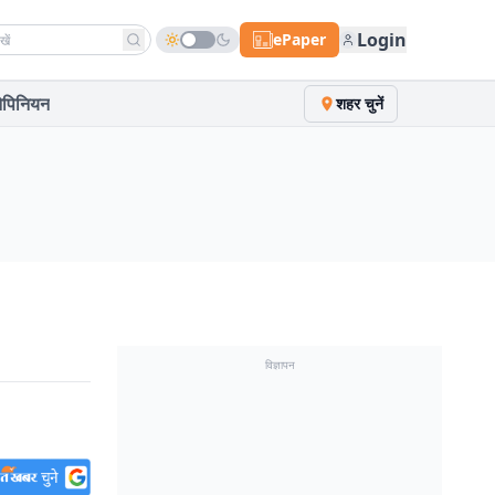
h news
Login
ePaper
पिनियन
शहर चुनें
विज्ञापन