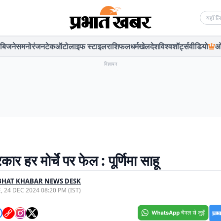
Searc
बिजनेस
मनोरंजन
टेक
ऑटो
लाइफ स्टाइल
राशिफल
धर्म
खेल
देश
विश्व
शॉर्ट्स
वीडियो
ओ
विज्ञापन
कार हर मोर्चे पर फेल : पूर्णिमा साहू
BHAT KHABAR NEWS DESK
, 24 DEC 2024 08:20 PM (IST)