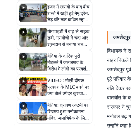
सैलाब, हर-हर महादेव के
इंजन में खराबी के बाद बीच
जयघोष से गूंजा परिसर
रास्ते में खड़ी हुई मेमू ट्रेन,
डेढ़ घंटे तक बाधित रहा
आवागमन
योगापट्टी में बाढ़ से सड़क
जमशेदपुर 
डूबी, ग्रामीणों ने चंदा और
श्रमदान से बनाया चचरी
विधायक ने स
पुल
बेतिया के द्वारिकापुरी
बाहर निकले व
मोहल्ले में जलजमाव के
विरोध में लोगों का प्रदर्शन,
जमशेदपुर पूर
स्थायी समाधान की मांग
पूरे परिवार 
VIDEO : मंत्री दीपक
प्रकाश के MLC बनने पर
बलि देकर रक्
क्या बोले उपेंद्र कुशवाहा,
बातचीत के क्
सुनिए
बेतिया: श्रावण अष्टमी पर
सरकार ने चुन
शिवमय हुआ मनोकामना
मनोबल बढ़ गय
मंदिर, जलाभिषेक के लिए
लगी लंबी कतारें
उन्होंने कहा