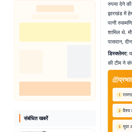
रुपया देने क
झारखंड में ह
पत्नी रुकमणि
शामिल थे. मौ
पासवान, दीन
डिस्क्लेमर:
यह
की टीम ने सं
प्रभा
रामगढ
1
वैश्य
2
संबंधित खबरें
युवा 
3