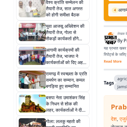
वैश्य क्रांति सम्मेलन की
तैयारी तेज, सात अगस्त
आगामी
4
को होगी समीक्षा बैठक
युवा आजसू अधिवेशन की
तैयारी तेज, गोला से
लेखक के 
सैकड़ों कार्यकर्ता होंगे
By
P
रवाना
यह प्रभात खबर क
आगामी कार्यक्रमों की
रिपोर्ट्स के जरि
तैयारी तेज, भाजपा ने
Read More
कार्यकर्ताओं को दिए अहम
निर्देश
रामगढ़ में स्वच्छता के प्रति
agric
समर्पण का सम्मान, कमल
Tags
बगड़िया हुए सम्मानित
Jams
बसपा नेता उमाशंकर सिंह
के निधन से शोक की
Prab
लहर, कार्यकर्ताओं ने दी
श्रद्धांजलि
देश
,
एजु
गोला: ललकु महतो की