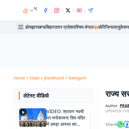
°C
|
|
|
|
--
होम
झारखण्ड
बिहार
उत्तर प्रदेश
पश्चिम बंगाल
ओरिजिनल
एजुकेशन
Home
State
Jharkhand
Ramgarh
राज्य सर
लेटेस्ट वीडियो
Author
PRA
VIDEO: श्रावण नवमी
UPDATED:
TUE
पर मनोकामना शिव मंदिर
में उमड़ा आस्था का
Share