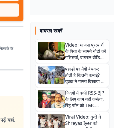
वायरल खबरें
Video: भाजपा प्रत्याशी
ेटवर्क के
के पिता के सामने नोटों की
गड्डियां, वायरल वीडियो
से राजनीति में उबाल,
पहाड़ों पर मैगी बेचकर
अजित महतो बोले- TMC
होती है कितनी कमाई?
की गंदी चाल
युवक ने गल्ला दिखाया तो
नौकरी वालों के खड़े हो गए
जिंदगी में कभी RSS-BJP
कान
के लिए काम नहीं करूंगा,
रिंटू पॉल को TMC
ऑफिस में ले जाकर पीटा,
Viral Video: कुत्ते ने
Video वायरल
ढ़ें यहां.
Shreyas Iyer को