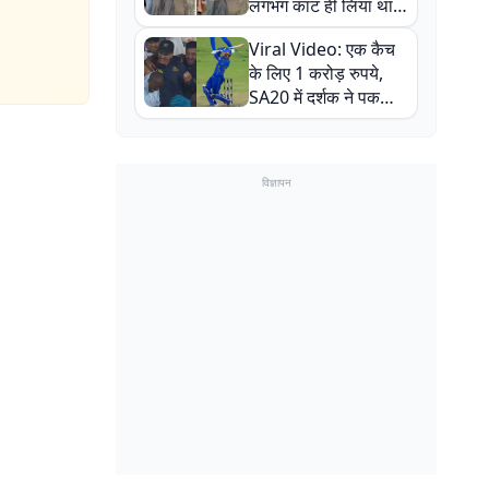
लगभग काट ही लिया था,
न्यूजीलैंड सीरीज से पहले
Viral Video: एक कैच
बाल-बाल बचे
के लिए 1 करोड़ रुपये,
SA20 में दर्शक ने पकड़ा
एक हाथ से गजब का कैच
विज्ञापन