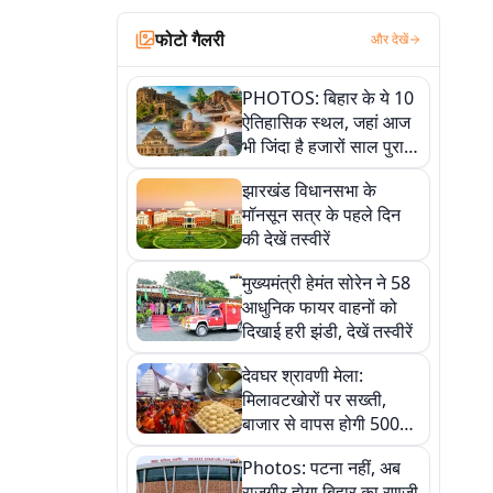
फोटो गैलरी
और देखें
PHOTOS: बिहार के ये 10
ऐतिहासिक स्थल, जहां आज
भी जिंदा है हजारों साल पुराना
इतिहास, एक बार जरूर घूमिए
झारखंड विधानसभा के
मॉनसून सत्र के पहले दिन
की देखें तस्वीरें
मुख्यमंत्री हेमंत सोरेन ने 58
आधुनिक फायर वाहनों को
दिखाई हरी झंडी, देखें तस्वीरें
देवघर श्रावणी मेला:
मिलावटखोरों पर सख्ती,
बाजार से वापस होगी 500
किलो संदिग्ध खाद्य सामग्री,
Photos: पटना नहीं, अब
देखें तस्वीरें
राजगीर होगा बिहार का रणजी