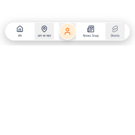
होम
आप का शहर
News Snap
Shorts
Follow us on
X
Download Mobile App
State
›
Jharkhand
›