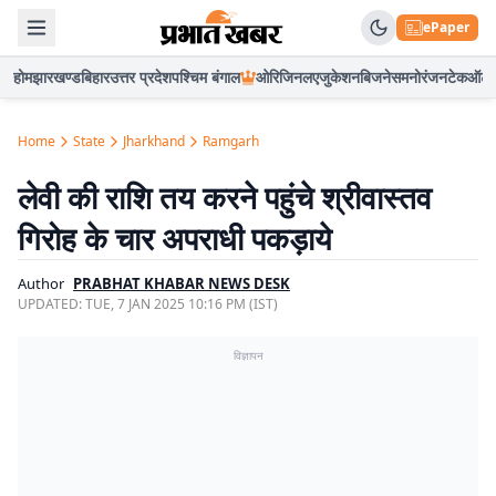
ePaper
होम
झारखण्ड
बिहार
उत्तर प्रदेश
पश्चिम बंगाल
ओरिजिनल
एजुकेशन
बिजनेस
मनोरंजन
टेक
ऑटो
Home
State
Jharkhand
Ramgarh
लेवी की राशि तय करने पहुंचे श्रीवास्तव
गिरोह के चार अपराधी पकड़ाये
Author
PRABHAT KHABAR NEWS DESK
UPDATED:
TUE, 7 JAN 2025 10:16 PM (IST)
विज्ञापन